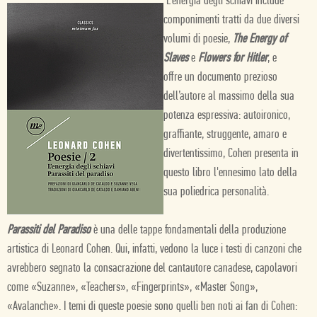
L'energia degli schiavi include
componimenti tratti da due diversi
volumi di poesie,
The Energy of
Slaves
e
Flowers for Hitler
, e
offre
un documento prezioso
dell’autore al massimo della sua
potenza espressiva: autoironico,
graffiante, struggente, amaro e
divertentissimo, Cohen presenta in
questo libro l'ennesimo lato della
sua poliedrica personalità.
Parassiti del Paradiso
è una delle tappe fondamentali della produzione
artistica di Leonard Cohen. Qui, infatti, vedono la luce i testi di canzoni che
avrebbero segnato la consacrazione del cantautore canadese, capolavori
come «Suzanne», «Teachers»,
«Fingerprints»,
«Master Song»,
«Avalanche». I temi di queste poesie sono quelli ben noti ai fan di Cohen: