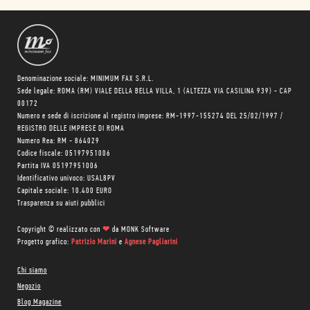
Denominazione sociale: MINIMUM FAX S.R.L.
Sede legale: ROMA (RM) VIALE DELLA BELLA VILLA, 1 (ALTEZZA VIA CASILINA 939) - CAP
00172
Numero e sede di iscrizione al registro imprese: RM-1997-155274 DEL 25/02/1997 /
REGISTRO DELLE IMPRESE DI ROMA
Numero Rea: RM - 864029
Codice fiscale: 05197951006
Partita IVA 05197951006
Identificativo univoco: USAL8PV
Capitale sociale: 10.400 EURO
Trasparenza su aiuti pubblici
Copyright © realizzato con
❤
da
MONK Software
Progetto grafico:
Patrizio Marini
e
Agnese Pagliarini
Chi siamo
Negozio
Blog Magazine