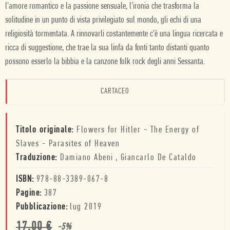
l'amore romantico e la passione sensuale, l'ironia che trasforma la
solitudine in un punto di vista privilegiato sul mondo, gli echi di una
religiosità tormentata. A rinnovarli costantemente c'è una lingua ricercata e
ricca di suggestione, che trae la sua linfa da fonti tanto distanti quanto
possono esserlo la bibbia e la canzone folk rock degli anni Sessanta.
CARTACEO
Titolo originale:
Flowers for Hitler - The Energy of
Slaves - Parasites of Heaven
Traduzione:
Damiano Abeni
,
Giancarlo De Cataldo
ISBN:
978-88-3389-067-8
Pagine:
387
Pubblicazione:
lug 2019
17,00
€
-
5
%