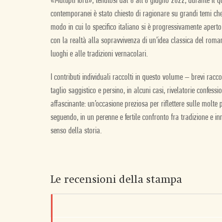
«Multipli forti», tenutosi dal 6 all’8 giugno 2022, durante il qu
contemporanei è stato chiesto di ragionare su grandi temi che s
modo in cui lo specifico italiano si è progressivamente aperto 
con la realtà alla sopravvivenza di un’idea classica del roman
luoghi e alle tradizioni vernacolari.
I contributi individuali raccolti in questo volume – brevi racco
taglio saggistico e persino, in alcuni casi, rivelatorie confe
affascinante: un’occasione preziosa per riflettere sulle molte p
seguendo, in un perenne e fertile confronto fra tradizione e in
senso della storia.
Le recensioni della stampa