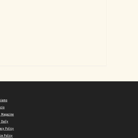
 siamo
ozio
g Magazine
 Daily
acy Policy
ie Policy