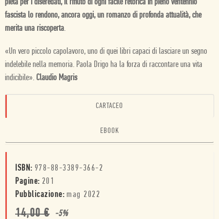
pietà per i diseredati, il rifiuto di ogni facile retorica in pieno ventennio
fascista lo rendono, ancora oggi, un romanzo di profonda attualità, che
merita una riscoperta
.
«Un vero piccolo capolavoro, uno di quei libri capaci di lasciare un segno
indelebile nella memoria. Paola Drigo ha la forza di raccontare una vita
indicibile».
Claudio Magris
CARTACEO
EBOOK
ISBN:
978-88-3389-366-2
Pagine:
201
Pubblicazione:
mag 2022
14,00
€
-
5
%