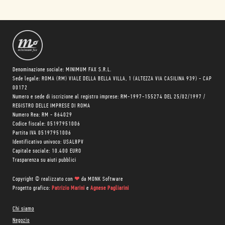
Denominazione sociale: MINIMUM FAX S.R.L.
Sede legale: ROMA (RM) VIALE DELLA BELLA VILLA, 1 (ALTEZZA VIA CASILINA 939) - CAP
00172
Numero e sede di iscrizione al registro imprese: RM-1997-155274 DEL 25/02/1997 /
REGISTRO DELLE IMPRESE DI ROMA
Numero Rea: RM - 864029
Codice fiscale: 05197951006
Partita IVA 05197951006
Identificativo univoco: USAL8PV
Capitale sociale: 10.400 EURO
Trasparenza su aiuti pubblici
Copyright © realizzato con
❤
da
MONK Software
Progetto grafico:
Patrizio Marini
e
Agnese Pagliarini
Chi siamo
Negozio