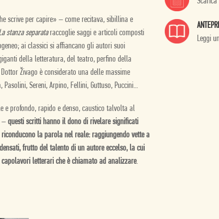
Scarica
 che scrive per capire» – come recitava, sibillina e
ANTEPR
La stanza separata
raccoglie saggi e articoli composti
Leggi u
geneo; ai classici si affiancano gli autori suoi
ganti della letteratura, del teatro, perfino della
l Dottor Živago è considerato una delle massime
Pasolini, Sereni, Arpino, Fellini, Guttuso, Puccini...
le e profondo, rapido e denso, caustico talvolta al
e –
questi scritti hanno il dono di rivelare significati
he riconducono la parola nel reale: raggiungendo vette a
densati, frutto del talento di un autore eccelso, la cui
i capolavori letterari che è chiamato ad analizzare
.