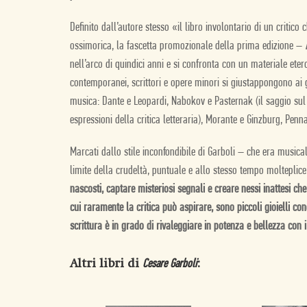
Definito dall’autore stesso «il libro involontario di un critico
ossimorica, la fascetta promozionale della prima edizione –
nell’arco di quindici anni e si confronta con un materiale etero
contemporanei, scrittori e opere minori si giustappongono ai gi
musica: Dante e Leopardi, Nabokov e Pasternak (il saggio su
espressioni della critica letteraria), Morante e Ginzburg, Penna, 
Marcati dallo stile inconfondibile di Garboli – che era musica
limite della crudeltà, puntuale e allo stesso tempo molteplic
nascosti, captare misteriosi segnali e creare nessi inattesi c
cui raramente la critica può aspirare, sono piccoli gioielli con
scrittura è in grado di rivaleggiare in potenza e bellezza con 
Altri libri di
:
Cesare Garboli