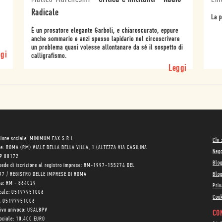
Radicale
La p
È un prosatore elegante Garboli, e chiaroscurato, eppure
anche sommario e anzi spesso lapidario nel circoscrivere
un problema quasi volesse allontanare da sé il sospetto di
gi
calligrafismo.
Leggi
ione sociale: MINIMUM FAX S.R.L.
Chi
le: ROMA (RM) VIALE DELLA BELLA VILLA, 1 (ALTEZZA VIA CASILINA
Neg
AP 00172
Blo
sede di iscrizione al registro imprese: RM-1997-155274 DEL
97 / REGISTRO DELLE IMPRESE DI ROMA
Blog
ea: RM - 864029
Priv
scale: 05197951006
Cook
VA 05197951006
tivo univoco: USAL8PV
CON
sociale: 10.400 EURO