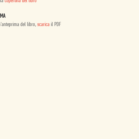
 la
copertina del libro
IMA
n'anteprima del libro,
scarica
il PDF