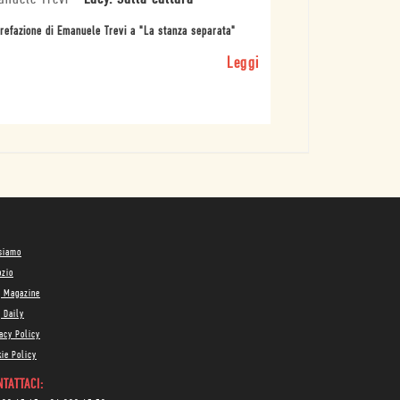
refazione di Emanuele Trevi a "La stanza separata"
Leggi
 siamo
ozio
g Magazine
 Daily
acy Policy
ie Policy
TATTACI: