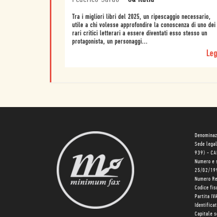
Tra i migliori libri del 2025, un ripescaggio necessario,
utile a chi volesse approfondire la conoscenza di uno dei
rari critici letterari a essere diventati esso stesso un
protagonista, un personaggi...
Leg
Denominaz
Sede lega
939) - C
Numero e 
25/02/19
Numero R
Codice fi
Partita I
Identifica
Capitale 