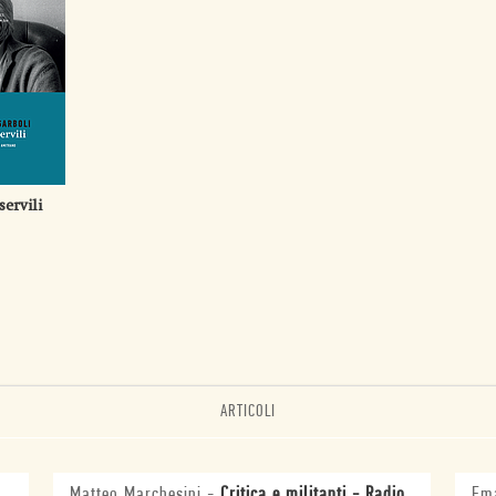
servili
ARTICOLI
Matteo Marchesini
-
Critica e militanti - Radio
Ema