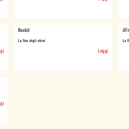
Rockit
ilFr
La fine degli ebrei
La f
gi
Leggi
gi