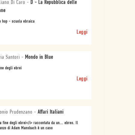
liano Di Caro
-
D - La Repubblica delle
nne
p hop - scuola ebraica
Leggi
via Santori
-
Mondo in Blue
ine degli ebrei
Leggi
onio Prudenzano
-
Affari Italiani
a fine degli ebrei</i> raccontata da un... ebreo. Il
anzo di Adam Mansbach è un caso