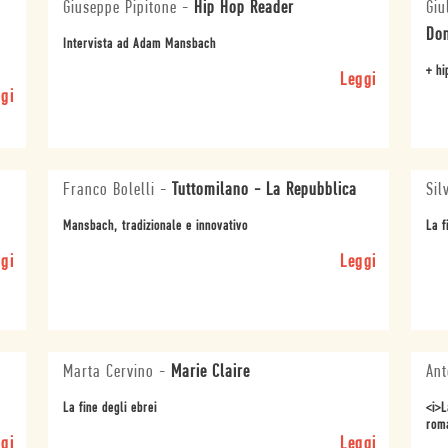
Giuseppe Pipitone
-
Hip Hop Reader
Giu
Do
Intervista ad Adam Mansbach
+ hi
Leggi
gi
Franco Bolelli
-
Tuttomilano - La Repubblica
Sil
Mansbach, tradizionale e innovativo
La f
gi
Leggi
Marta Cervino
-
Marie Claire
Ant
La fine degli ebrei
<i>L
rom
gi
Leggi