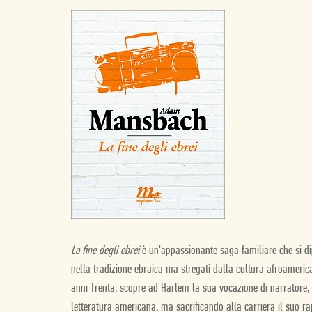
La fine degli ebrei
è un'appassionante saga familiare che si dipa
nella tradizione ebraica ma stregati dalla cultura afroamerica
anni Trenta, scopre ad Harlem la sua vocazione di narratore, 
letteratura americana, ma sacrificando alla carriera il suo r