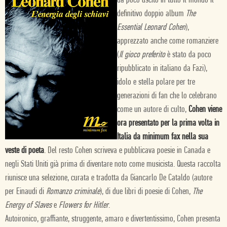
da poco uscito in tutto il mondo il
definitivo doppio album
The
Essential Leonard Cohen
),
apprezzato anche come romanziere
(
Il gioco preferito
è stato da poco
ripubblicato in italiano da Fazi),
idolo e stella polare per tre
generazioni di fan che lo celebrano
come un autore di culto,
Cohen viene
ora presentato per la prima volta in
Italia da minimum fax nella sua
veste di poeta
. Del resto Cohen scriveva e pubblicava poesie in Canada e
negli Stati Uniti già prima di diventare noto come musicista. Questa raccolta
riunisce una selezione, curata e tradotta da Giancarlo De Cataldo (autore
per Einaudi di
Romanzo criminale
), di due libri di poesie di Cohen,
The
Energy of Slaves
e
Flowers for Hitler
.
Autoironico, graffiante, struggente, amaro e divertentissimo, Cohen presenta