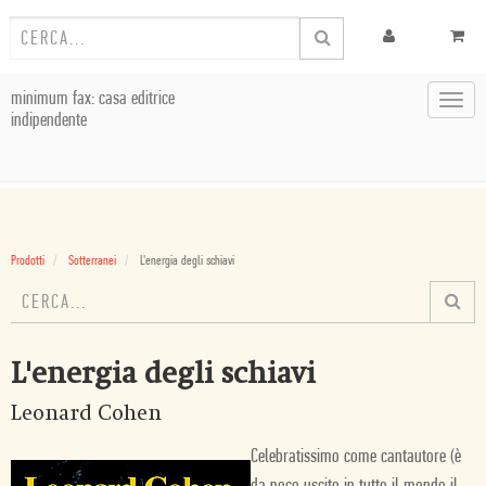
minimum fax: casa editrice
Toggl
indipendente
navig
Prodotti
Sotterranei
L'energia degli schiavi
L'energia degli schiavi
Leonard Cohen
Celebratissimo come cantautore (è