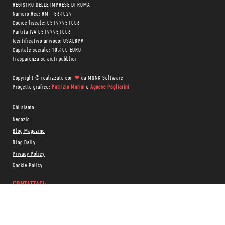
REGISTRO DELLE IMPRESE DI ROMA
Numero Rea: RM - 864029
Codice fiscale: 05197951006
Partita IVA 05197951006
Identificativo univoco: USAL8PV
Capitale sociale: 10.400 EURO
Trasparenza su aiuti pubblici
Copyright © realizzato con
❤
da
MONK Software
Progetto grafico:
Patrizio Marini
e
Agnese Pagliarini
Chi siamo
Negozio
Blog Magazine
Blog Daily
Privacy Policy
Cookie Policy
CONTATTACI:
06 333.65.45
•
06 333.65.53
Email:
info@minimumfax.com