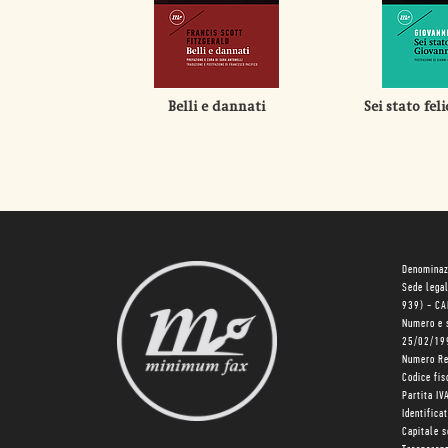
Belli e dannati
Sei stato fel
Denominaz
Sede lega
939) - C
Numero e 
25/02/19
Numero R
Codice fi
Partita I
Identifica
Capitale 