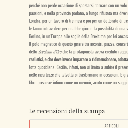
perché non perde occasione di spostarsi, tornare con un volo l
passioni, e nella provincia padana, a lungo rifiutata ma diven
Londra, per un lavoro di tre mesi e poi per un dottorato di tr
le fanno intravedere per qualche giorno la possibilità di una 
Berlino, in un’Europa alle soglie della Brexit ma per lei anco
Il polo magnetico di questo girare tra incontri, piazze, concer
dello
Zecchino d’Oro
che la protagonista aveva creduto raggiu
realistici, e che deve invece imparare a ridimensionare, adatt
lotta quotidiana. Cecilia, infatti, non si limita a subire il pre
nelle incertezze che talvolta si trasformano in occasioni. E g
libro prezioso: intimo come un memoir, acuto come un saggio
Le recensioni della stampa
ARTICOLI