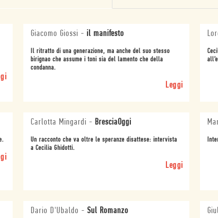
Giacomo Giossi
-
il manifesto
Lor
Il ritratto di una generazione, ma anche del suo stesso
Ceci
birignao che assume i toni sia del lamento che della
all’
condanna.
gi
Leggi
Carlotta Mingardi
-
BresciaOggi
Mar
e.
Un racconto che va oltre le speranze disattese: intervista
Inte
a Cecilia Ghidotti.
gi
Leggi
Dario D'Ubaldo
-
Sul Romanzo
Giu