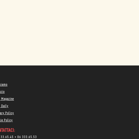
 siamo
ozio
g Magazine
 Daily
acy Policy
ie Policy
TATTACI:
333.65.45
•
06 333.65.53