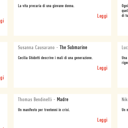
La vita precaria di una giovane donna.
Ogni
quel
Leggi
di t
gi
Susanna Causarano
-
The Submarine
Luc
Cecilia Ghidotti descrive i mali di una generazione.
Una 
rige
Leggi
gi
Thomas Bendinelli
-
Madre
Nik
Un manifesto per trentenni in crisi.
Un m
Leggi