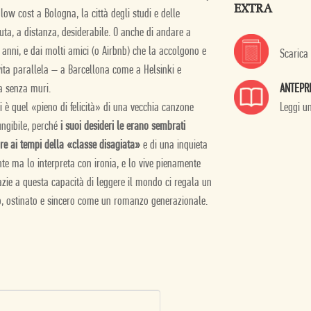
EXTRA
ow cost a Bologna, la città degli studi e delle
uta, a distanza, desiderabile. O anche di andare a
e anni, e dai molti amici (o Airbnb) che la accolgono e
Scarica
vita parallela – a Barcellona come a Helsinki e
ANTEPR
ra senza muri.
Leggi u
ti è quel «pieno di felicità» di una vecchia canzone
ngibile, perché
i suoi desideri le erano sembrati
are ai tempi della «classe disagiata»
e di una inquieta
sente ma lo interpreta con ironia, e lo vive pienamente
razie a questa capacità di leggere il mondo ci regala un
, ostinato e sincero come un romanzo generazionale.