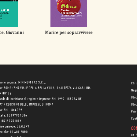
ice, Giovanni
Morire per sopravvivere
ione sociale: MINIMUM FAX S.R.L.
Chi
le: ROMA (RM) VIALE DELLA BELLA VILLA, 1 (ALTEZZA VIA CASILINA
Neg
AP 00172
Blo
sede di iscrizione al registro imprese: RM-1997-155274 DEL
97 / REGISTRO DELLE IMPRESE DI ROMA
Blog
ea: RM - 864029
Priv
scale: 05197951006
Cook
VA 05197951006
tivo univoco: USAL8PV
CON
sociale: 10.400 EURO
06 