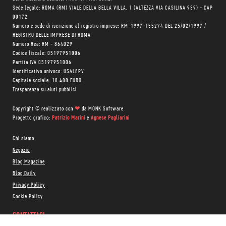
Sede legale: ROMA (RM) VIALE DELLA BELLA VILLA, 1 (ALTEZZA VIA CASILINA 939) - CAP
00172
Numero e sede di iscrizione al registro imprese: RM-1997-155274 DEL 25/02/1997 /
REGISTRO DELLE IMPRESE DI ROMA
Numero Rea: RM - 864029
Codice fiscale: 05197951006
Partita IVA 05197951006
Identificativo univoco: USAL8PV
Capitale sociale: 10.400 EURO
Trasparenza su aiuti pubblici
Copyright © realizzato con
❤
da
MONK Software
Progetto grafico:
Patrizio Marini
e
Agnese Pagliarini
Chi siamo
Negozio
Blog Magazine
Blog Daily
Privacy Policy
Cookie Policy
CONTATTACI: