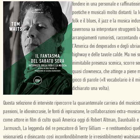
fondere in una personale e raffinatiss
poetiche e musicali molto distanti: la le
folk e il blues, il jazz e la musica ind
cavernosa sa interpretare struggenti ba
arrangiamenti rumoristi, raccontando 
l’America dei desperados e degli ubria
highway e delle tavole calde. Ma nei s
inimitabile presenza scenica, scorre 
quasi clownesca, che attinge a piene m
gioco di parole («Il vocabolario è il m
dichiarato una volta).
Questa selezione di interviste ripercorre la quarantennale carriera del musicis
passioni, le idiosincrasie, le fonti di ispirazione, le collaborazioni extra-musi
come attore in film di culto quali America oggi di Robert Altman, Daunbailò e 
Jarmusch, La leggenda del re pescatore di Terry Gilliam – e restituendoci qu
visionarietà e disincanto così inconfondibilmente (e irresistibilmente) waitsiana