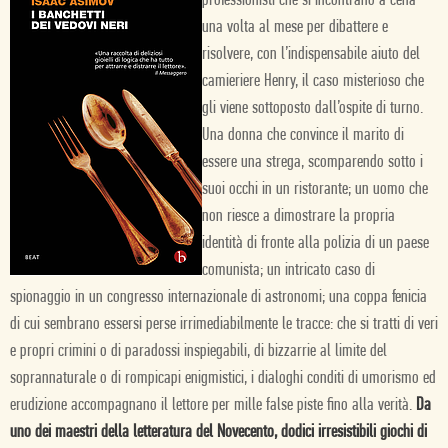
professionisti che si incontrano a cena
una volta al mese per dibattere e
risolvere, con l’indispensabile aiuto del
camieriere Henry, il caso misterioso che
gli viene sottoposto dall’ospite di turno.
Una donna che convince il marito di
essere una strega, scomparendo sotto i
suoi occhi in un ristorante; un uomo che
non riesce a dimostrare la propria
identità di fronte alla polizia di un paese
comunista; un intricato caso di
spionaggio in un congresso internazionale di astronomi; una coppa fenicia
di cui sembrano essersi perse irrimediabilmente le tracce: che si tratti di veri
e propri crimini o di paradossi inspiegabili, di bizzarrie al limite del
soprannaturale o di rompicapi enigmistici, i dialoghi conditi di umorismo ed
erudizione accompagnano il lettore per mille false piste fino alla verità.
Da
uno dei maestri della letteratura del Novecento, dodici irresistibili giochi di