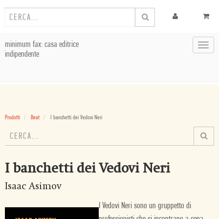
minimum fax: casa editrice
Toggl
indipendente
navig
Prodotti
Beat
I banchetti dei Vedovi Neri
I banchetti dei Vedovi Neri
Isaac Asimov
I Vedovi Neri sono un gruppetto di