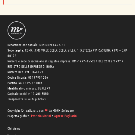
Denominazione sociale: MINIMUM FAX S.R.L.
Sede legale: ROMA (RM) VIALE DELLA BELLA VILLA, 1 (ALTEZZA VIA CASILINA 939) - CAP
00172
Numero e sede di iscrizione al registro imprese: RM-1997-155274 DEL 25/02/1997 /
REGISTRO DELLE IMPRESE DI ROMA
Numero Rea: RM - 864029
Codice fiscale: 05197951006
Partita IVA 05197951006
Identificativo univoco: USAL8PV
Capitale sociale: 10.400 EURO
Trasparenza su aiuti pubblici
Copyright © realizzato con
❤
da
MONK Software
Progetto grafico:
Patrizio Marini
e
Agnese Pagliarini
Chi siamo