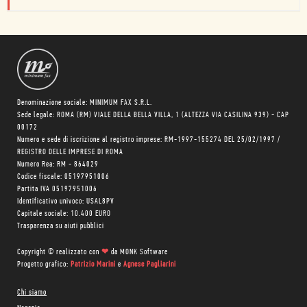
Denominazione sociale: MINIMUM FAX S.R.L.
Sede legale: ROMA (RM) VIALE DELLA BELLA VILLA, 1 (ALTEZZA VIA CASILINA 939) - CAP
00172
Numero e sede di iscrizione al registro imprese: RM-1997-155274 DEL 25/02/1997 /
REGISTRO DELLE IMPRESE DI ROMA
Numero Rea: RM - 864029
Codice fiscale: 05197951006
Partita IVA 05197951006
Identificativo univoco: USAL8PV
Capitale sociale: 10.400 EURO
Trasparenza su aiuti pubblici
Copyright © realizzato con
❤
da
MONK Software
Progetto grafico:
Patrizio Marini
e
Agnese Pagliarini
Chi siamo