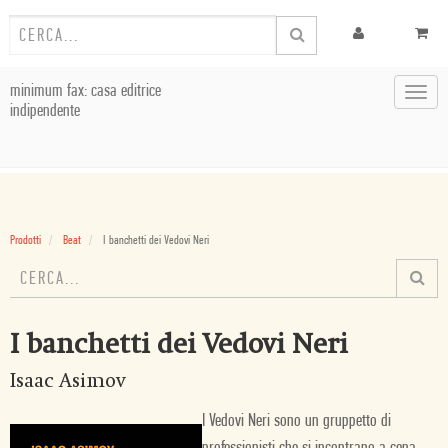
minimum fax: casa editrice
Toggl
indipendente
navig
Prodotti
Beat
I banchetti dei Vedovi Neri
I banchetti dei Vedovi Neri
Isaac Asimov
I Vedovi Neri sono un gruppetto di