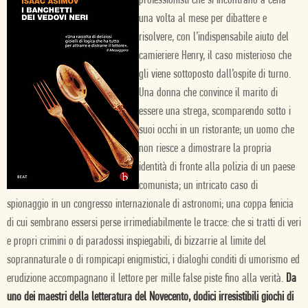
professionisti che si incontrano a cena
una volta al mese per dibattere e
risolvere, con l’indispensabile aiuto del
camieriere Henry, il caso misterioso che
gli viene sottoposto dall’ospite di turno.
Una donna che convince il marito di
essere una strega, scomparendo sotto i
suoi occhi in un ristorante; un uomo che
non riesce a dimostrare la propria
identità di fronte alla polizia di un paese
comunista; un intricato caso di
spionaggio in un congresso internazionale di astronomi; una coppa fenicia
di cui sembrano essersi perse irrimediabilmente le tracce: che si tratti di veri
e propri crimini o di paradossi inspiegabili, di bizzarrie al limite del
soprannaturale o di rompicapi enigmistici, i dialoghi conditi di umorismo ed
erudizione accompagnano il lettore per mille false piste fino alla verità.
Da
uno dei maestri della letteratura del Novecento, dodici irresistibili giochi di