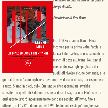
Prefazioni di Gabriel GarcÍa Márquez e
Jorge Amado.
Postfazione di Frei Betto.
Era il 1974 quando Gianni Minà
incontrò per la prima volta faccia a
faccia Fidel Castro, in occasione di un
match di boxe all’Avana. Nel tunnel
che conduceva agli spogliatoi dei
pugili gli rivolse alcune domande, alle
quali il líder máximo replicò: «Dovremmo vederci in ufficio, per rispondere
a tutto. Siamo in piedi, qui». Qualunque altro giornalista avrebbe
considerato quella di Fidel una risposta di cortesia, ma non Minà, che da
quel giorno lavorò incessantemente per dare seguito all’invito, fino a
ottenere, nel 1987 e di nuovo nel 1990, le due interviste più lunghe mai