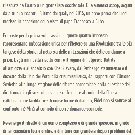
rilasciate da Castro a un giornalista occidentale. Due autentici scoop, seguiti
da altri due incontri, l’ultimo dei quali, nel 2015, un anno prima che Fidel
morisse, in occasione della visita di papa Francesco a Cuba.
Proposte per la prima volta assieme,
queste quattro interviste
rappresentano un’occasione unica per riflettere su una Rivoluzione tra le più
longeve della storia, al netto sia delle mitizzazioni che delle condanne a
priori
. Dagli anni della rivolta contro il regime di Fulgencio Batista
all’amicizia e al sodalizio con Che Guevara; dall’embargo statunitense e il
disastro della Baia dei Porci alla crisi missilistica; dai rapporti con l’Unione
Sovietica alla lunga stagione delle riforme economiche; dalla questione dei
diritti umani agli scenari post-guerra fredda e al ruolo della Chiesa
cattolica come facilitatrice di nuove forme di dialogo,
Fidel non si sottrae al
confronto, né Minà al compito di porre domande scomode.
Ne emerge il ritratto di un uomo complesso e di grande spessore, in grado
di far coesistere luci e ombre, e di intuire con grande anticipo i problemi del