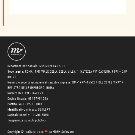
Denominazione sociale: MINIMUM FAX S.R.L.
Sede legale: ROMA (RM) VIALE DELLA BELLA VILLA, 1 (ALTEZZA VIA CASILINA 939) - CAP
00172
Numero e sede di iscrizione al registro imprese: RM-1997-155274 DEL 25/02/1997 /
REGISTRO DELLE IMPRESE DI ROMA
Numero Rea: RM - 864029
Codice fiscale: 05197951006
Partita IVA 05197951006
Identificativo univoco: USAL8PV
Capitale sociale: 10.400 EURO
Trasparenza su aiuti pubblici
Copyright © realizzato con
❤
da
MONK Software