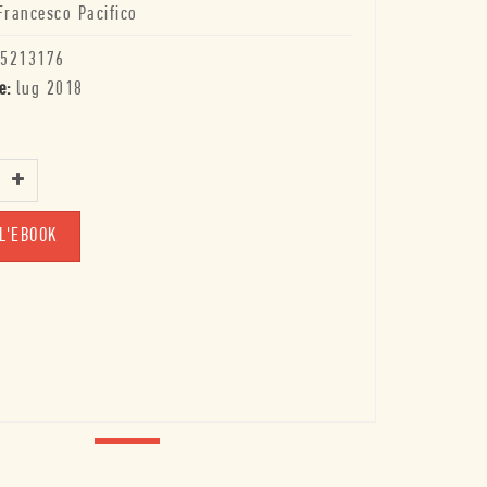
Francesco Pacifico
5213176
e:
lug 2018
L'EBOOK