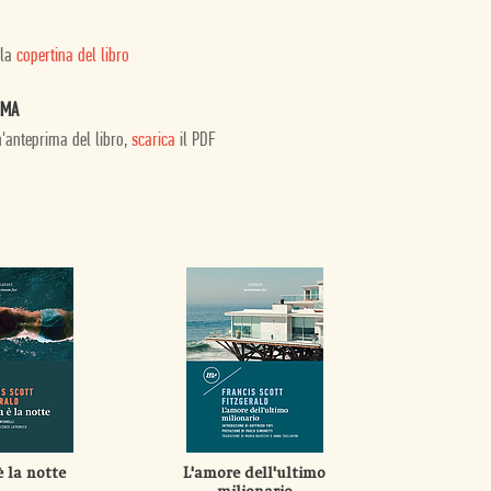
 la
copertina del libro
IMA
n'anteprima del libro,
scarica
il PDF
è la notte
L'amore dell'ultimo
I gran