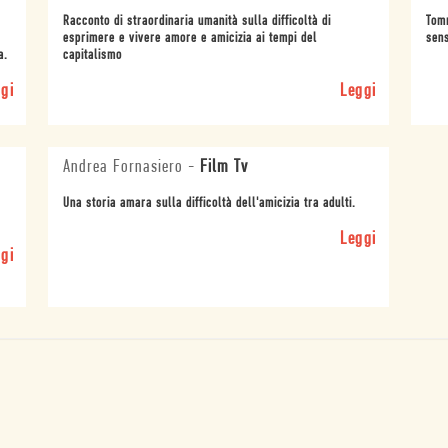
Racconto di straordinaria umanità sulla difficoltà di
Tomm
esprimere e vivere amore e amicizia ai tempi del
sens
a.
capitalismo
gi
Leggi
Andrea Fornasiero
-
Film Tv
Una storia amara sulla difficoltà dell'amicizia tra adulti.
Leggi
gi