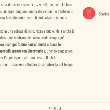
sola di tenere insieme i pezzi della sua vita. Le loro
 a cui appartengono, quella dei ventenni e trentenni di
Scarica
nza fine, abitanti precari di città-alveare in cui la
sto in una spirale di insicurezza e bugie. Ma è anche il
idenza nei confronti dell’altro rende sempre più
ove I can get
Tommi Parrish mette a fuoco le
mpre più spesso con l’accettarle
e, unendo suggestioni
 per l’imperfezione alla maniera di Rachel
tà di un romanzo
e riflettere la complessità del tempo
ARTICOLI