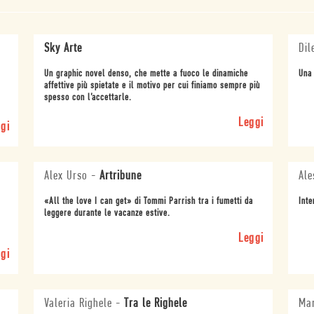
Sky Arte
Dil
Un graphic novel denso, che mette a fuoco le dinamiche
Una 
affettive più spietate e il motivo per cui finiamo sempre più
spesso con l’accettarle.
Leggi
gi
Alex Urso
-
Artribune
Ale
«All the love I can get» di Tommi Parrish tra i fumetti da
Inte
leggere durante le vacanze estive.
Leggi
gi
Valeria Righele
-
Tra le Righele
Mar