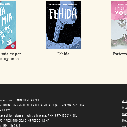
a mia ex per
Fehida
Fortezz
magino io
ione sociale: MINIMUM FAX S.R.L.
Chi
le: ROMA (RM) VIALE DELLA BELLA VILLA, 1 (ALTEZZA VIA CASILINA
Neg
AP 00172
Blo
sede di iscrizione al registro imprese: RM-1997-155274 DEL
97 / REGISTRO DELLE IMPRESE DI ROMA
Blog
ea: RM - 864029