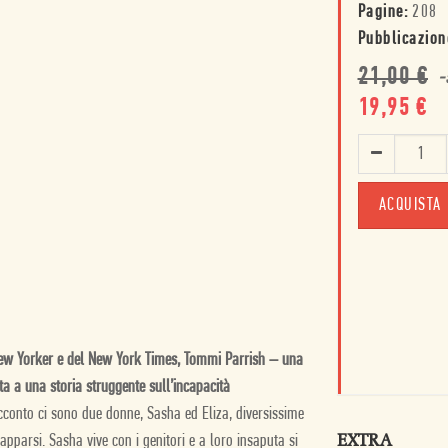
Pagine:
208
Pubblicazion
21,00
€
-
19,95
€
ACQUISTA
ew Yorker
e del
New York Times
, Tommi Parrish – una
ta a una storia struggente sull’incapacità
acconto ci sono due donne, Sasha ed Eliza, diversissime
EXTRA
pparsi. Sasha vive con i genitori e a loro insaputa si