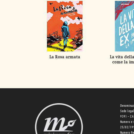
La Rosa armata
La vita dell
come la im
Denominaz
Sede lega
939) - C
Numero e 
25/02/19
Numero R