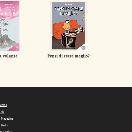
a volante
Pensi di stare meglio?
 siamo
ozio
g Magazine
 Daily