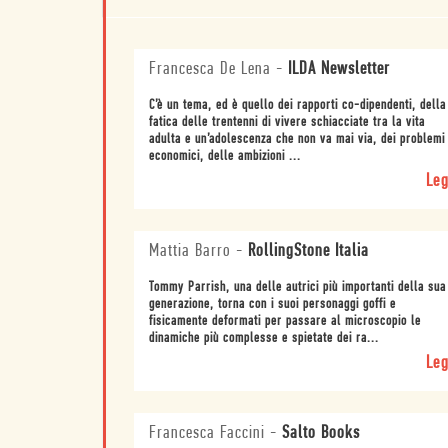
Francesca De Lena
-
ILDA Newsletter
C’è un tema, ed è quello dei rapporti co-dipendenti, della
fatica delle trentenni di vivere schiacciate tra la vita
adulta e un’adolescenza che non va mai via, dei problemi
economici, delle ambizioni ...
Leg
Mattia Barro
-
RollingStone Italia
Tommy Parrish, una delle autrici più importanti della sua
generazione, torna con i suoi personaggi goffi e
fisicamente deformati per passare al microscopio le
dinamiche più complesse e spietate dei ra...
Leg
Francesca Faccini
-
Salto Books