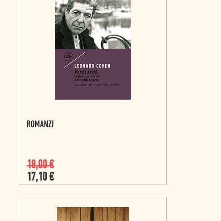
ROMANZI
18,00
€
17,10
€