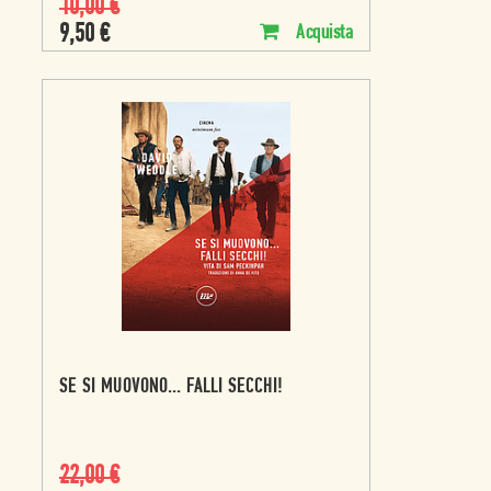
10,00
€
9,50
€
Acquista
SE SI MUOVONO... FALLI SECCHI!
22,00
€