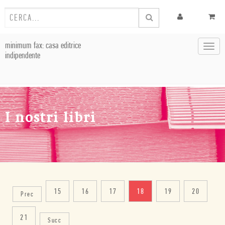
minimum fax: casa editrice
Toggl
indipendente
navig
I nostri libri
15
16
17
18
19
20
Prec
21
Succ