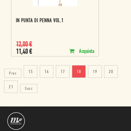
IN PUNTA DI PENNA VOL.1
12,00
€
11,40
€
Acquista
15
16
17
18
19
20
Prec
21
Succ