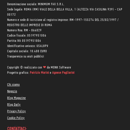
Denominazione sociale: MINIMUM FAX S.R.L.
Sede legale: ROMA (RM) VIALE DELLA BELLA VILLA, 1 (ALTEZZA VIA CASILINA 939) - CAP
00172
Numero e sede di iscrizione al registro imprese: RM-1997-155274 DEL 25/02/1997 /
REGISTRO DELLE IMPRESE DI ROMA
Numero Rea: RM - 864029
Codice fiscale: 05197951006
Partita IVA 05197951006
Identificativo univoco: USAL8PV
Capitale sociale: 10.400 EURO
Trasparenza su aiuti pubblici
Copyright © realizzato con
❤
da
MONK Software
Progetto grafico:
Patrizio Marini
e
Agnese Pagliarini
Chi siamo
Negozio
Blog Magazine
Blog Daily
Privacy Policy
Cookie Policy
CONTATTACI: