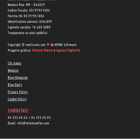
Numero Rea: RM - 864029
Codice fiscale: 05197951006
Partita IVA 05197951006
Identificativo univoco: USAL8PV
Capitale sociale: 10.400 EURO
Trasparenza su aiuti pubblici
Copyright © realizzato con
❤
da
MONK Software
Progetto grafico:
Patrizio Marini
e
Agnese Pagliarini
Chi siamo
Negozio
Blog Magazine
Blog Daily
Privacy Policy
Cookie Policy
CONTATTACI:
06 333.65.45
•
06 333.65.53
Email:
info@minimumfax.com