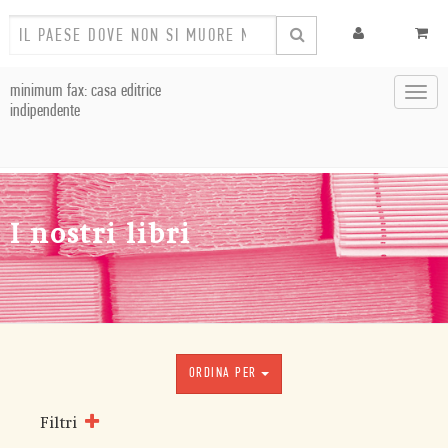
minimum fax: casa editrice
Toggl
indipendente
navig
I nostri libri
ORDINA PER
Filtri