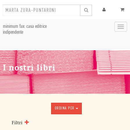
minimum fax: casa editrice
Toggl
indipendente
navig
I nostri libri
ORDINA PER
Filtri