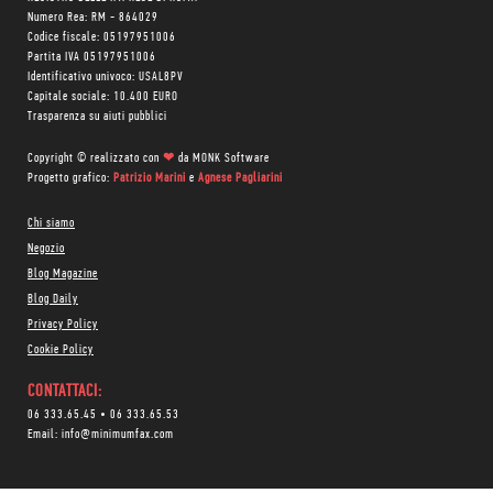
Numero Rea: RM - 864029
Codice fiscale: 05197951006
Partita IVA 05197951006
Identificativo univoco: USAL8PV
Capitale sociale: 10.400 EURO
Trasparenza su aiuti pubblici
Copyright © realizzato con
❤
da
MONK Software
Progetto grafico:
Patrizio Marini
e
Agnese Pagliarini
Chi siamo
Negozio
Blog Magazine
Blog Daily
Privacy Policy
Cookie Policy
CONTATTACI:
06 333.65.45
•
06 333.65.53
Email:
info@minimumfax.com