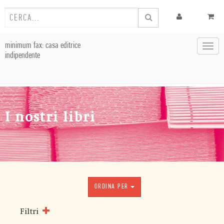
minimum fax: casa editrice
Toggl
indipendente
navig
I nostri libri
ORDINA PER
Filtri