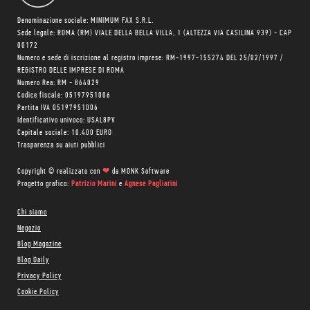
Denominazione sociale: MINIMUM FAX S.R.L.
Sede legale: ROMA (RM) VIALE DELLA BELLA VILLA, 1 (ALTEZZA VIA CASILINA 939) - CAP
00172
Numero e sede di iscrizione al registro imprese: RM-1997-155274 DEL 25/02/1997 /
REGISTRO DELLE IMPRESE DI ROMA
Numero Rea: RM - 864029
Codice fiscale: 05197951006
Partita IVA 05197951006
Identificativo univoco: USAL8PV
Capitale sociale: 10.400 EURO
Trasparenza su aiuti pubblici
Copyright © realizzato con
❤
da
MONK Software
Progetto grafico:
Patrizio Marini
e
Agnese Pagliarini
Chi siamo
Negozio
Blog Magazine
Blog Daily
Privacy Policy
Cookie Policy