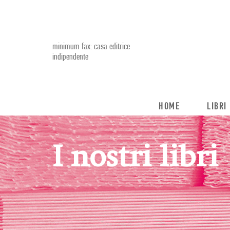
minimum fax: casa editrice
indipendente
HOME
LIBRI
I nostri libri