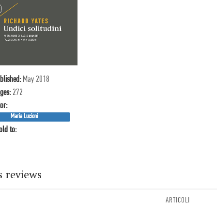
blished:
May 2018
ges:
272
or:
Maria Lucioni
old to:
s reviews
ARTICOLI