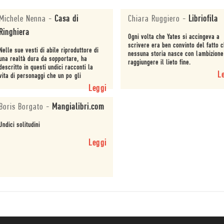
Michele Nenna
-
Casa di
Chiara Ruggiero
-
Libriofila
Ringhiera
Ogni volta che Yates si accingeva a
scrivere era ben convinto del fatto 
Nelle sue vesti di abile riproduttore di
nessuna storia nasce con lambizione
una realtà dura da sopportare, ha
raggiungere il lieto fine.
descritto in questi undici racconti la
L
vita di personaggi che un po gli
assomigliano  anzi, diciamo un bel po.
Leggi
Boris Borgato
-
Mangialibri.com
Undici solitudini
Leggi