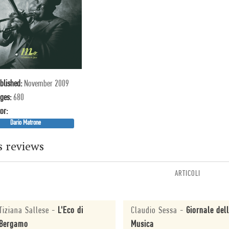
blished:
November 2009
ges:
680
or:
Dario Matrone
s reviews
ARTICOLI
Tiziana Sallese
-
L'Eco di
Claudio Sessa
-
Giornale del
Bergamo
Musica