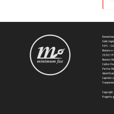
Denominaz
Sede lega
939) - C
Numero e 
25/02/19
Numero R
Codice fi
Partita I
Identifica
Capitale 
Trasparenz
Copyright
Progetto g