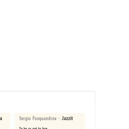
la
Sergio Pasquandrea
-
Jazzit