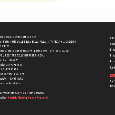
ione sociale: MINIMUM FAX S.R.L.
Chi
le: ROMA (RM) VIALE DELLA BELLA VILLA, 1 (ALTEZZA VIA CASILINA
Neg
AP 00172
Blo
sede di iscrizione al registro imprese: RM-1997-155274 DEL
97 / REGISTRO DELLE IMPRESE DI ROMA
Blog
ea: RM - 864029
Priv
scale: 05197951006
Cook
VA 05197951006
tivo univoco: USAL8PV
CON
sociale: 10.400 EURO
06 
a su aiuti pubblici
Ema
 © realizzato con
❤
da
MONK Software
rafico:
Patrizio Marini
e
Agnese Pagliarini