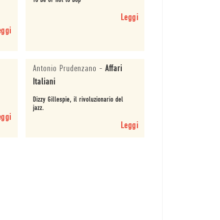
To be or not to bop
Leggi
eggi
Antonio Prudenzano
-
Affari
Italiani
Dizzy Gillespie, il rivoluzionario del
jazz.
eggi
Leggi