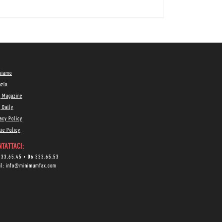
 siamo
ozio
g Magazine
 Daily
acy Policy
ie Policy
TATTACI:
333.65.45
•
06 333.65.53
il:
info@minimumfax.com