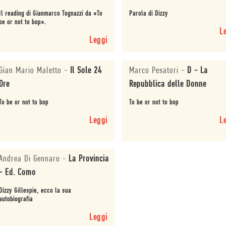
Il reading di Gianmarco Tognazzi da «To
Parola di Dizzy
be or not to bop».
L
Leggi
Gian Mario Maletto
-
Il Sole 24
Marco Pesatori
-
D - La
Ore
Repubblica delle Donne
To be or not to bop
To be or not to bop
Leggi
L
Andrea Di Gennaro
-
La Provincia
- Ed. Como
Dizzy Gillespie, ecco la sua
autobiografia
Leggi