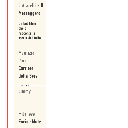
Jattarelli
-
Il
Messaggero
Un bel libro
che ci
racconta la
storia del folle
eroe solitario.
Leggi
Maurizio
Porro
-
Corriere
della Sera
Più che
Jimmy
attuale, un
film eterno.
Leggi
Milanese
-
Fucine Mute