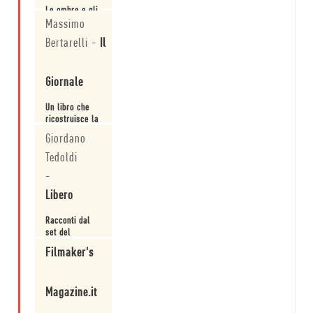
Le ombre e gli
odori, le paure
Massimo
e le angosce
Bertarelli
-
Il
descritte da
Macnab sono
Leggi
le stesse della
Giornale
pellicola di
Scorsese.
Un libro che
ricostruisce la
fortuna del
Giordano
film.
Tedoldi
Leggi
-
Libero
Racconti dal
set del
capolavoro
Filmaker's
folle.
Leggi
Magazine.it