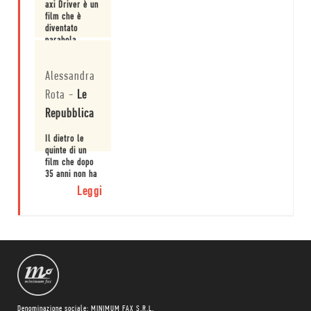
axi Driver è un
film che è
diventato
parabola,
esempio di ciò
Leggi
che è
Alessandra
possibile, del
fatto che lo
Rota
-
Le
spettacolo sa
raccontare la
Repubblica
violenza,
senza censure,
Il dietro le
perché se le
quinte di un
cose esistono,
film che dopo
vanno
35 anni non ha
raccontate.
perso nulla
Leggi
del suo
fascino.
Denominazione sociale: MINIMUM FAX S.R.L.