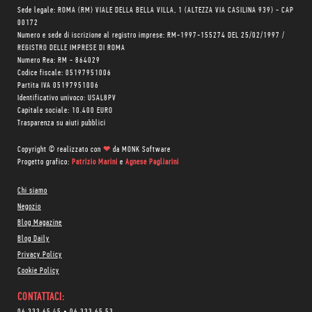
Sede legale: ROMA (RM) VIALE DELLA BELLA VILLA, 1 (ALTEZZA VIA CASILINA 939) - CAP
00172
Numero e sede di iscrizione al registro imprese: RM-1997-155274 DEL 25/02/1997 /
REGISTRO DELLE IMPRESE DI ROMA
Numero Rea: RM - 864029
Codice fiscale: 05197951006
Partita IVA 05197951006
Identificativo univoco: USAL8PV
Capitale sociale: 10.400 EURO
Trasparenza su aiuti pubblici
Copyright © realizzato con
❤
da
MONK Software
Progetto grafico:
Patrizio Marini
e
Agnese Pagliarini
Chi siamo
Negozio
Blog Magazine
Blog Daily
Privacy Policy
Cookie Policy
CONTATTACI:
06 333.65.45
•
06 333.65.53