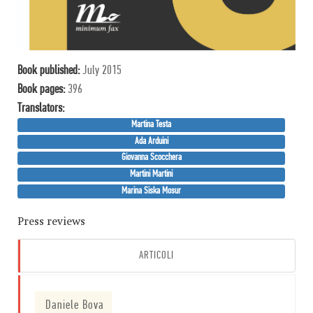
Book published:
July 2015
Book pages:
396
Translator
s
:
Martina Testa
Ada Arduini
Giovanna Scocchera
Martini Martini
Marina Siska Mosur
Press reviews
ARTICOLI
Daniele Bova