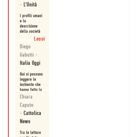
-
L'Unità
I profili umani
e la
descrizione
della società
americana che
Leggi
emergono in
Diego
questi racconti
così
Gabutti
-
eccezionali
Italia Oggi
sono una
preziosa
testimonianza
Qui si possono
dei
leggere le
comportamenti,
inchieste che
la mentalità,
hanno fatto la
gli istinti e gli
storia degli
Chiara
Leggi
impulsi rec...
ultimi
Caputo
cinquant'anni.
-
Cattolica
News
Tra le letture