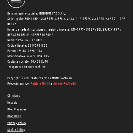
Denominazione sociale: MINIMUM FAX S.R.L.
Sede legale: ROMA (RM) VIALE DELLA BELLA VILLA, 1 (ALTEZZA VIA CASILINA 939) - CAP
00172
Numero e sede di iscrizione al registro imprese: RM-1997-155274 DEL 25/02/1997 /
REGISTRO DELLE IMPRESE DI ROMA
Numero Rea: RM - 864029
Codice fiscale: 05197951006
Partita IVA 05197951006
Identificativo univoco: USAL8PV
Capitale sociale: 10.400 EURO
Trasparenza su aiuti pubblici
Copyright © realizzato con
❤
da
MONK Software
Progetto grafico:
Patrizio Marini
e
Agnese Pagliarini
Chi siamo
Negozio
Blog Magazine
Blog Daily
Privacy Policy
Cookie Policy