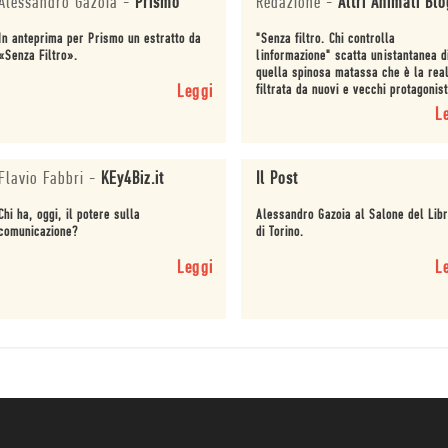
Alessandro Gazoia
-
Prismo
Redazione
-
Altri Animali Blo
In anteprima per Prismo un estratto da
"Senza filtro. Chi controlla
«Senza Filtro».
linformazione" scatta unistantanea d
quella spinosa matassa che è la rea
Leggi
filtrata da nuovi e vecchi protagonist
dellinformazione e sprona il lettore 
L
fermarsi a g...
Flavio Fabbri
-
KEy4Biz.it
Il Post
Chi ha, oggi, il potere sulla
Alessandro Gazoia al Salone del Lib
comunicazione?
di Torino.
Leggi
L