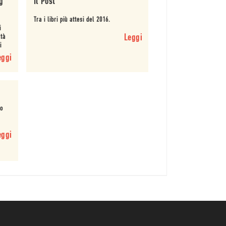
g
Il Post
Tra i libri più attesi del 2016.
i
ltà
Leggi
i
a
eggi
ro
eggi