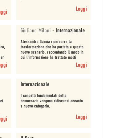
Leggi
eggi
Giuliano Milani
-
Internazionale
Alessandro Gazoia ripercorre la
oro,
trasformazione che ha portato a questo
nuovo scenario, raccontando il modo in
Per
cui l'informazione ha trattato molti
eventi: dal caso Moro agli attentati di
eggi
Leggi
Parigi, passa...
Internazionale
I concetti fondamentali della
ei
democrazia vengono ridiscussi accanto
a nuove categorie.
Leggi
eggi