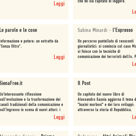
che mi sia capitato di leggere.
Leggi
L
Le parole e le cose
Sabina Minardi
-
l'Espresso
Informazione e potere: un estratto da
Un percorso puntellato di resoconti
"Senza filtro".
giornalistici: si comincia col caso M
si fnisce con le tecniche di
Leggi
comunicazione dei terroristi dellIs. 
fare chiarezza sui nuovi poteri
L
tecnologici.
SienaFree.it
Il Post
Un'interessante riflessione
Un capitolo del nuovo libro di
sull'evoluzione e la trasformazione dei
Alessandro Gazoia aggiorna il tema d
canali tradizionali della comunicazione e
"boxini morbosi" e dei loro sviluppi:
sull'ingresso in scena di nuovi attori: i
attraverso la storia di Repubblica.
social media e il web.
Leggi
L