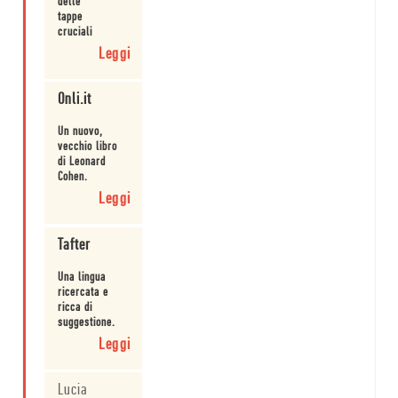
delle
Leggi
da acrobazie
tappe
linguistiche.
cruciali
della
Leggi
produzione
artistica
di
Onli.it
Cohen.
Un nuovo,
vecchio libro
di Leonard
Cohen.
Leggi
Tafter
Una lingua
ricercata e
ricca di
suggestione.
Leggi
Lucia