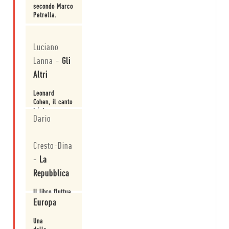
secondo Marco
Petrella.
Leggi
Luciano
Lanna
-
Gli
Altri
Leonard
Cohen, il canto
triste
Dario
dell'America.
Leggi
Cresto-Dina
-
La
Repubblica
Il libro fluttua
in una
Europa
leggerezza
sfrontata
Una
accompagnata