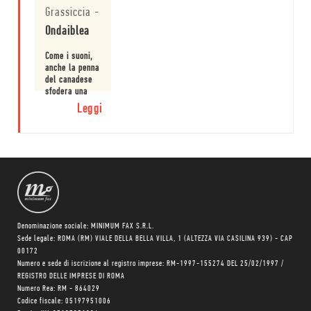
Grassiccia
-
Ondaiblea
Come i suoni,
anche la penna
del canadese
sfodera una
dolcezza
Leggi
tenera ma poi
deviata dalla
disillusione,
un
romanticismo
riadattato alla
carne, perché
lombra fa
parte dei
corpi.
Denominazione sociale: MINIMUM FAX S.R.L.
Sede legale: ROMA (RM) VIALE DELLA BELLA VILLA, 1 (ALTEZZA VIA CASILINA 939) - CAP
00172
Numero e sede di iscrizione al registro imprese: RM-1997-155274 DEL 25/02/1997 /
REGISTRO DELLE IMPRESE DI ROMA
Numero Rea: RM - 864029
Codice fiscale: 05197951006