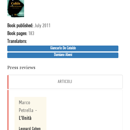
Book published:
July 2011
Book pages:
183
Translator
s
:
Giancarlo De Cataldo
Damiano Abeni
Press reviews
ARTICOLI
Marco
Petrella
-
L'Unità
Leonard Cohen