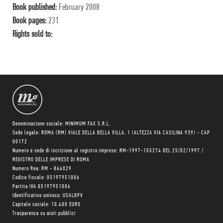
Book published:
February 2008
Book pages:
231
Rights sold to:
Denominazione sociale: MINIMUM FAX S.R.L.
Sede legale: ROMA (RM) VIALE DELLA BELLA VILLA, 1 (ALTEZZA VIA CASILINA 939) - CAP
00172
Numero e sede di iscrizione al registro imprese: RM-1997-155274 DEL 25/02/1997 /
REGISTRO DELLE IMPRESE DI ROMA
Numero Rea: RM - 864029
Codice fiscale: 05197951006
Partita IVA 05197951006
Identificativo univoco: USAL8PV
Capitale sociale: 10.400 EURO
Trasparenza su aiuti pubblici