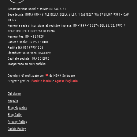
Denominazione sociale: MINIMUM FAX S.R.L.
Sede legale: ROMA (RM) VIALE DELLA BELLA VILLA, 1 (ALTEZZA VIA CASILINA 939) - CAP
00172
Numero e sede di iscrizione al registro imprese: RM-1997-155274 DEL 25/02/1997 /
REGISTRO DELLE IMPRESE DI ROMA
Numero Rea: RM - 864029
Codice fiscale: 05197951006
Partita IVA 05197951006
Identificativo univoco: USAL8PV
Capitale sociale: 10.400 EURO
Trasparenza su aiuti pubblici
Copyright © realizzato con
❤
da
MONK Software
Progetto grafico:
Patrizio Marini
e
Agnese Pagliarini
Chi siamo
Negozio
Blog Magazine
Blog Daily
Privacy Policy
Cookie Policy