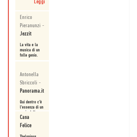
Leggi
Monk.
Enrico
Pieranunzi
-
Jezzit
La vita e la
musica di un
folle genio.
Leggi
Antonella
Sbriccoli
-
Panorama.it
Qui dentro c'è
l'essenza di un
genio della
Casa
musica.
Leggi
Felice
Thelonious