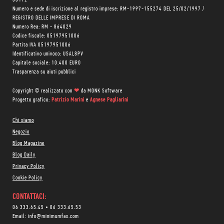
Numero e sede di iscrizione al registro imprese: RM-1997-155274 DEL 25/02/1997 /
REGISTRO DELLE IMPRESE DI ROMA
Numero Rea: RM - 864029
Codice fiscale: 05197951006
Partita IVA 05197951006
Identificativo univoco: USAL8PV
Capitale sociale: 10.400 EURO
Trasparenza su aiuti pubblici
Copyright © realizzato con
❤
da
MONK Software
Progetto grafico:
Patrizio Marini
e
Agnese Pagliarini
Chi siamo
Negozio
Blog Magazine
Blog Daily
Privacy Policy
Cookie Policy
CONTATTACI:
06 333.65.45
•
06 333.65.53
Email:
info@minimumfax.com