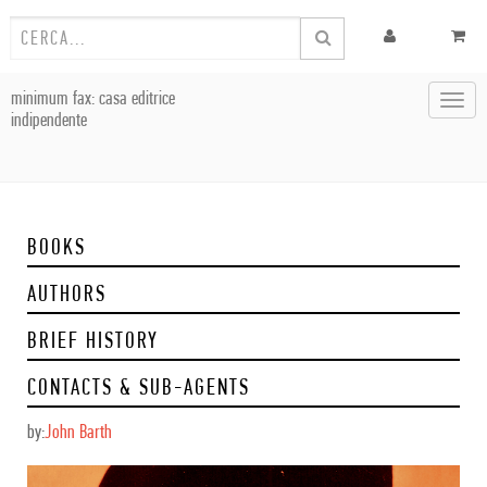
minimum fax: casa editrice
Toggl
indipendente
navig
BOOKS
AUTHORS
BRIEF HISTORY
CONTACTS & SUB-AGENTS
by:
John Barth