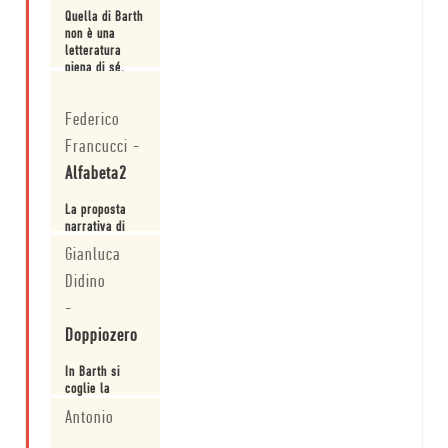
Quella di Barth
non è una
letteratura
piena di sé,
ma riguarda,
Leggi
di fatto, se
Federico
stessa.
Francucci
-
Alfabeta2
La proposta
narrativa di
John Barth ha
Gianluca
dato risultati
così alti, e
Didino
Leggi
così ancora
-
potenzialmente
utili, che
Doppiozero
sarebbe
doveroso,
In Barth si
quantomeno,
coglie la
conoscerla
fiducia che,
meglio.
Antonio
come scriveva
Borges, le