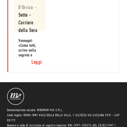
Leggi
possibilità
D'Orrico
-
della
letteratura non
Sette -
si possono mai
esaurire
Corriere
perché non è
della Sera
possibile
esaurire anche
Vonnegut:
un solo libro.
«Come tutti,
scrivo nella
segreta e
utopistica
Leggi
speranza di
cambiare il
mondo». Barth
a Kurt
Vonnegut:
«Non tutti,
Kurt, ad alcuni
basta riuscire
a raccontare
una storia».
Denominazione sociale: MINIMUM FAX S.R.L.
Sede legale: ROMA (RM) VIALE DELLA BELLA VILLA, 1 (ALTEZZA VIA CASILINA 939) - CAP
00172
Numero e sede di iscrizione al registro imprese: RM-1997-155274 DEL 25/02/1997 /