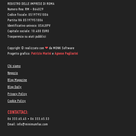
REGISTRO DELLE IMPRESE DI ROMA
Numero Rea: RM - 864029
Codice fiscale: 05197951006
Partita IVA 05197951006
Identificativo univoco: USAL8PV
Capitale sociale: 10.400 EURO
Trasparenza su aiuti pubblici
Copyright © realizzato con
❤
da
MONK Software
Progetto grafico:
Patrizio Marini
e
Agnese Pagliarini
Chi siamo
Negozio
Blog Magazine
Blog Daily
Privacy Policy
Cookie Policy
CONTATTACI:
06 333.65.45
•
06 333.65.53
Email:
info@minimumfax.com