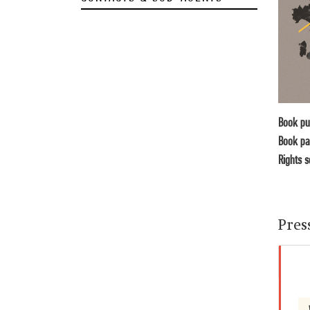
Book pu
Book pa
Rights s
Pres