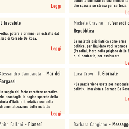
contesto dominato da una mediocrità
Leggi
che spaccia sé stessa per certezza.
L
il Tascabile
Michele Gravino
-
il Venerdì 
Repubblica
Follia, potere e crimine: un estratto dal
libro di Corrado De Rosa.
La malattia psichiatrica come arma
politica: per liquidare voci scomode
Leggi
(Pasolini, Moro nella prigione delle 
o, al contrario, per assicurare
l'impunità a stragisti e mafiosi.
L
Alessandro Campaiola
-
Mar dei
Luca Crovi
-
Il Giornale
Sargassi
«La pazzia viene usata per nasconde
delitti»: intervista a Corrado De Ros
Un saggio dal forte carattere narrativo
che scandaglia le pagine sporche della
L
storia d’Italia e il relativo uso della
strumentalizzazione delle malattie
mentali.
Leggi
Anita Fallani
-
Flanerí
Barbara Cangiano
-
Messagg