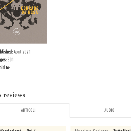
blished:
April 2021
ges:
301
old to:
s reviews
ARTICOLI
AUDIO