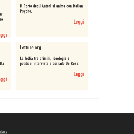
Il Porto degli Autori si anima con Italian
Psycho.
er
se
Leggi
eggi
Letture.org
La follia tra crimini, ideologia e
lla
politica: intervista a Corrado De Rosa.
Leggi
eggi
 siamo