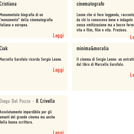
Cristiana
cinematografo
Monumentale biografia di un
Leone che si fece leggenda, raccont
"monumento" della cinematografia
da chi lo conosceva bene e indagato
italiana e europea.
senza smitizzazione ma a bocce ferm
vita e film, film e vita. Prezioso.
Leggi
L
Ciak
minima&moralia
Marcello Garofalo ricorda Sergio Leone.
Il cinema di Sergio Leone: un estrat
dal libro di Marcello Garofalo.
Leggi
L
Diego Del Pozzo
-
Il Crivello
Assolutamente imperdibile per gli
amanti del grande cinema ma anche
della buona scrittura.
Leggi