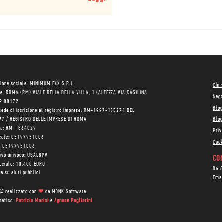
ione sociale: MINIMUM FAX S.R.L.
Chi
le: ROMA (RM) VIALE DELLA BELLA VILLA, 1 (ALTEZZA VIA CASILINA
Neg
AP 00172
Blo
sede di iscrizione al registro imprese: RM-1997-155274 DEL
97 / REGISTRO DELLE IMPRESE DI ROMA
Blog
ea: RM - 864029
Priv
scale: 05197951006
Cook
VA 05197951006
tivo univoco: USAL8PV
CON
sociale: 10.400 EURO
06 
a su aiuti pubblici
Ema
 © realizzato con
❤
da
MONK Software
rafico:
Patrizio Marini
e
Agnese Pagliarini