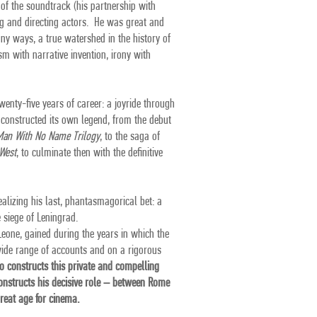
e of the soundtrack (his partnership with
ng and directing actors. He was great and
any ways, a true watershed in the history of
ism with narrative invention, irony with
twenty-five years of career: a joyride through
constructed its own legend, from the debut
Man With No Name Trilogy
, to the saga of
West
, to culminate then with the definitive
ealizing his last, phantasmagorical bet: a
siege of Leningrad.
Leone, gained during the years in which the
wide range of accounts and on a rigorous
o constructs this private and compelling
constructs his decisive role – between Rome
eat age for cinema.