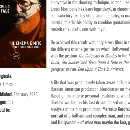
innovative in the shooting technique, editing, us
Ennio Morricone has been legendary), in choosi
contradictory like his films, and he marks, in m
cinema, this for his ability to combine quotation
melodrama, disillusion with myth.
He achieved this result with only seven films in 
the different cinema genres on which Hollywood 
with the peplum
The Colossus of Rhodes
to the
Duck, You Sucker!
and
Once Upon A Time in The 
gangster movie,
One Upon A Time in America
.
riginale:
A life that was prematurely taken away, before r
a è mito
Russian-American production blockbuster on the 
blished:
February 2020
Based on his intense personal relationship with 
ges:
537
director worked on his last dream, based on a 
analysis of his film production,
Marcello Garofal
old to:
portrait of a brilliant and complex man, and re
and Hollywood – of what was maybe the last, gr