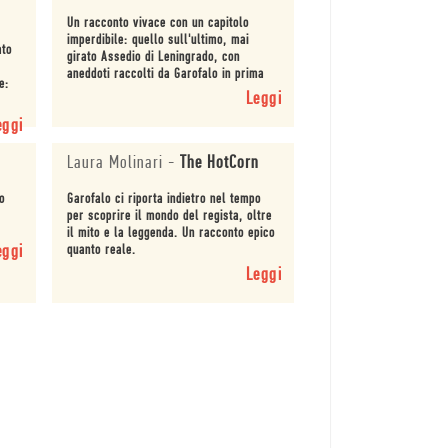
Un racconto vivace con un capitolo
imperdibile: quello sull'ultimo, mai
ato
girato Assedio di Leningrado, con
aneddoti raccolti da Garofalo in prima
e:
persona.
Leggi
eggi
Laura Molinari
-
The HotCorn
to
Garofalo ci riporta indietro nel tempo
per scoprire il mondo del regista, oltre
il mito e la leggenda. Un racconto epico
eggi
quanto reale.
Leggi