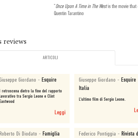
"
Once Upon A Time in The West
is the movie that
Quentin Tarantino
s reviews
ARTICOLI
Giuseppe Giordano
-
Esquire
Giuseppe Giordano
-
Esquire
Italia
I retroscena dietro la fine del rapporto
lavorativo tra Sergio Leone e Clint
L'ultimo film di Sergio Leone.
Eastwood
L
Leggi
Roberto Di Diodato
-
Famiglia
Federico Pontiggia
-
Rivista 