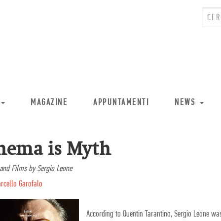
MAGAZINE
APPUNTAMENTI
NEWS
nema is Myth
 and Films by Sergio Leone
rcello Garofalo
According to Quentin Tarantino, Sergio Leone was