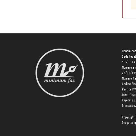
Denominaz
Sede lega
939) - C
Numero e 
25/02/19
Numero R
Codice fi
Partita I
Identifica
Capitale 
Trasparenz
Copyright
Progetto g