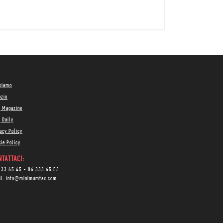
 siamo
ozio
g Magazine
 Daily
acy Policy
ie Policy
TATTACI:
333.65.45
•
06 333.65.53
il:
info@minimumfax.com