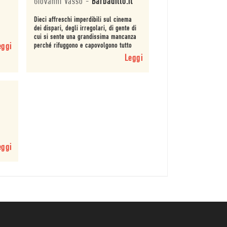
Giovanni Vasso
-
Barbadillo.it
Dieci affreschi imperdibili sul cinema
dei dispari, degli irregolari, di gente di
cui si sente una grandissima mancanza
eggi
perché rifuggono e capovolgono tutto
quanto si è consolidato come
Leggi
consuetudine n...
eggi