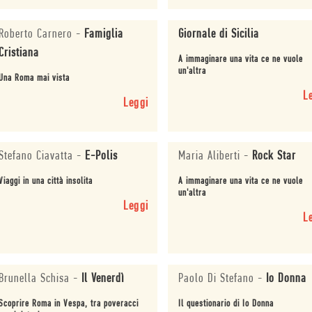
Roberto Carnero
-
Famiglia
Giornale di Sicilia
Cristiana
A immaginare una vita ce ne vuole
un'altra
Una Roma mai vista
L
Leggi
Stefano Ciavatta
-
E-Polis
Maria Aliberti
-
Rock Star
Viaggi in una città insolita
A immaginare una vita ce ne vuole
un'altra
Leggi
L
Brunella Schisa
-
Il Venerdì
Paolo Di Stefano
-
Io Donna
Scoprire Roma in Vespa, tra poveracci
Il questionario di Io Donna