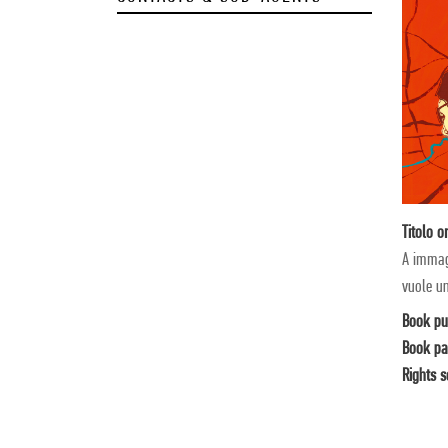
Titolo o
A immag
vuole un
Book pu
Book pa
Rights s