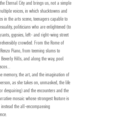
he Eternal City and brings us, not a simple
n multiple voices, in which shacktowns and
es in the arts scene, teenagers capable to
suality, politicians who are enlightened (to
rants, gypsies, left- and right-wing street
prehensibly crowded. From the Rome of
 Renzo Piano, from teeming slums to
 Beverly Hills, and along the way, pool
discos…
he memory, the art, and the imagination of
 person, as she takes on, unmasked, the life
, or despairing) and the encounters and the
narrative mosaic whose strongest feature is
but instead the all-encompassing
ence.