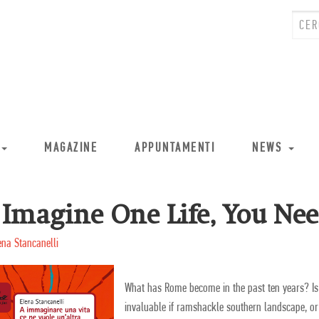
MAGAZINE
APPUNTAMENTI
NEWS
 Imagine One Life, You Ne
ena Stancanelli
What has Rome become in the past ten years? I
invaluable if ramshackle southern landscape, or i