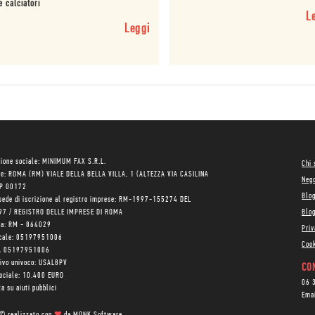
e calciatori
L
Leggi
ione sociale: MINIMUM FAX S.R.L.
Chi
le: ROMA (RM) VIALE DELLA BELLA VILLA, 1 (ALTEZZA VIA CASILINA
Neg
AP 00172
Blo
sede di iscrizione al registro imprese: RM-1997-155274 DEL
97 / REGISTRO DELLE IMPRESE DI ROMA
Blog
ea: RM - 864029
Priv
scale: 05197951006
Cook
VA 05197951006
tivo univoco: USAL8PV
CON
sociale: 10.400 EURO
06 
a su aiuti pubblici
Ema
 © realizzato con
❤
da
MONK Software