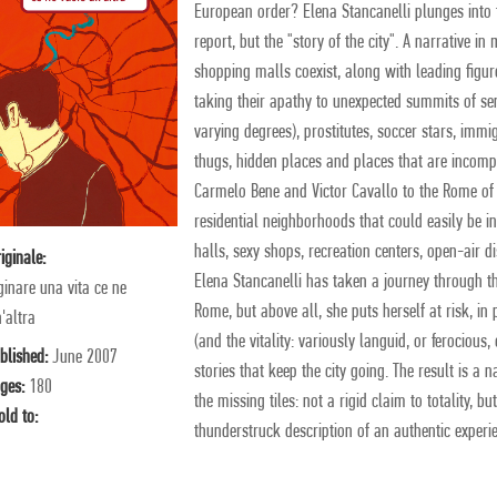
European order? Elena Stancanelli plunges into t
report, but the "story of the city". A narrative i
shopping malls coexist, along with leading figur
taking their apathy to unexpected summits of sen
varying degrees), prostitutes, soccer stars, immig
thugs, hidden places and places that are incom
Carmelo Bene and Victor Cavallo to the Rome of
residential neighborhoods that could easily be in
halls, sexy shops, recreation centers, open-air 
riginale:
Elena Stancanelli has taken a journey through t
inare una vita ce ne
Rome, but above all, she puts herself at risk, in
'altra
(and the vitality: variously languid, or ferocious
blished:
June 2007
stories that keep the city going. The result is a 
ges:
180
the missing tiles: not a rigid claim to totality, 
old to:
thunderstruck description of an authentic experi