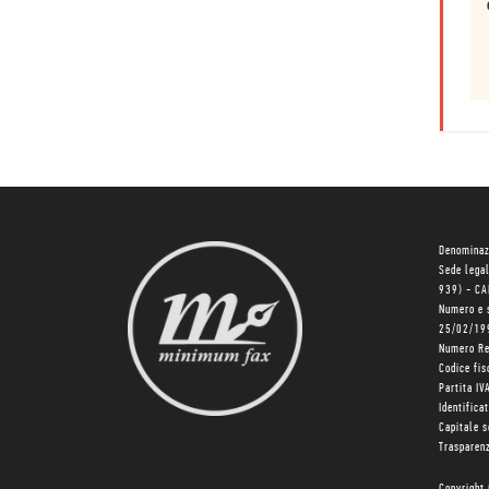
Denominaz
Sede lega
939) - C
Numero e 
25/02/19
Numero R
Codice fi
Partita I
Identifica
Capitale 
Trasparenz
Copyright