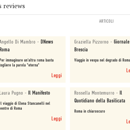
s reviews
ARTICOLI
Angello Di Mambro
-
DNews
Graziella Pizzorno
-
Giornale
Roma
Brescia
Per immaginare un'altra roma basta
Viaggio in vespa nel degrado di Rom
togliere la parola "eterna"
L
Leggi
Laura Pugno
-
Il Manifesto
Rossella Montemurro
-
Il
Quotidiano della Basilicata
Il viaggio di Elena Stancanelli nel
ventre di Roma
Roma in chiaroscuro
Leggi
L