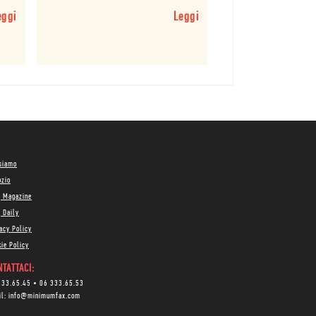
eggi
Leggi
 siamo
ozio
g Magazine
 Daily
acy Policy
ie Policy
TATTACI:
333.65.45
•
06 333.65.53
il:
info@minimumfax.com