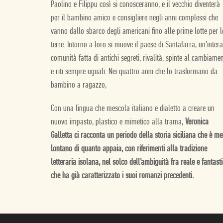
Paolino e Filippu così si conosceranno, e il vecchio diventerà
per il bambino amico e consigliere negli anni complessi che
vanno dallo sbarco degli americani fino alle prime lotte per l
terre. Intorno a loro si muove il paese di Santafarra, un’intera
comunità fatta di antichi segreti, rivalità, spinte al cambiame
e riti sempre uguali. Nei quattro anni che lo trasformano da
bambino a ragazzo,
Con una lingua che mescola italiano e dialetto a creare un
nuovo impasto, plastico e mimetico alla trama,
Veronica
Galletta ci racconta un periodo della storia siciliana che è m
lontano di quanto appaia, con riferimenti alla tradizione
letteraria isolana, nel solco dell’ambiguità fra reale e fantast
che ha già caratterizzato i suoi romanzi precedenti.