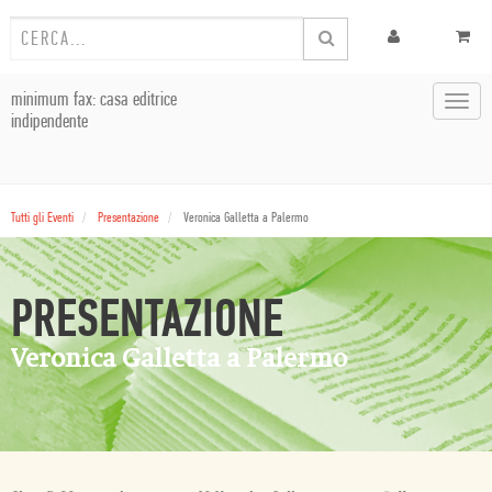
minimum fax: casa editrice
Toggl
indipendente
navig
Tutti gli Eventi
Presentazione
Veronica Galletta a Palermo
PRESENTAZIONE
Veronica Galletta a Palermo