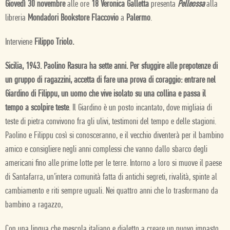
Giovedì 30 novembre
alle ore
18 Veronica Galletta
presenta
Pelleossa
alla
libreria
Mondadori Bookstore Flaccovio
a
Palermo
.
Interviene
Filippo Triolo.
Sicilia, 1943. Paolino Rasura ha sette anni. Per sfuggire alle prepotenze di
un gruppo di ragazzini, accetta di fare una prova di coraggio: entrare nel
Giardino di Filippu, un uomo che vive isolato su una collina e passa il
tempo a scolpire teste
. Il Giardino è un posto incantato, dove migliaia di
teste di pietra convivono fra gli ulivi, testimoni del tempo e delle stagioni.
Paolino e Filippu così si conosceranno, e il vecchio diventerà per il bambino
amico e consigliere negli anni complessi che vanno dallo sbarco degli
americani fino alle prime lotte per le terre. Intorno a loro si muove il paese
di Santafarra, un’intera comunità fatta di antichi segreti, rivalità, spinte al
cambiamento e riti sempre uguali. Nei quattro anni che lo trasformano da
bambino a ragazzo,
Con una lingua che mescola italiano e dialetto a creare un nuovo impasto,