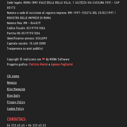
Sede legale: ROMA (RM) VIALE DELLA BELLA VILLA, 1 (ALTEZZA VIA CASILINA 939) - CAP
00172
Numero e sede di iscrizione al registro imprese: RM-1997-155274 DEL 25/02/1997 /
REGISTRO DELLE IMPRESE DI ROMA
Numero Rea: RM - 864029
Codice fiscale: 05197951006
Partita IVA 05197951006
Identificativo univoco: USAL8PV
Capitale sociale: 10.400 EURO
Trasparenza su aiuti pubblici
Copyright © realizzato con
❤
da
MONK Software
Progetto grafico:
Patrizio Marini
e
Agnese Pagliarini
Chi siamo
Negozio
Blog Magazine
Blog Daily
Privacy Policy
Cookie Policy
CONTATTACI:
06 333.65.45
•
06 333.65.53