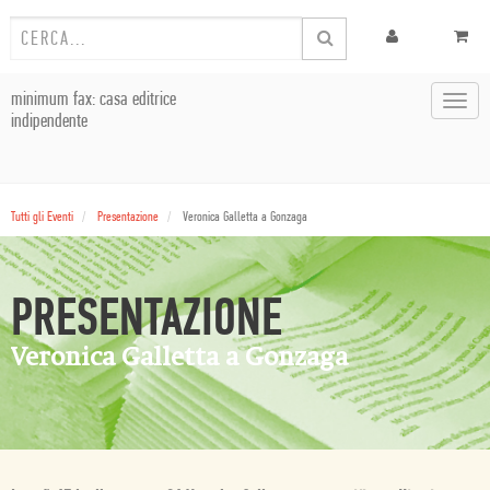
minimum fax: casa editrice
Toggl
indipendente
navig
Tutti gli Eventi
Presentazione
Veronica Galletta a Gonzaga
PRESENTAZIONE
Veronica Galletta a Gonzaga