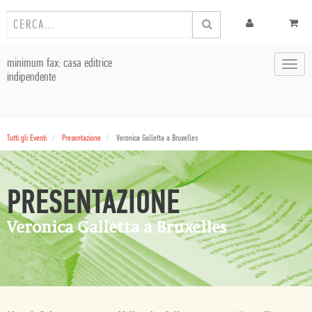
minimum fax: casa editrice
Toggl
indipendente
navig
Tutti gli Eventi
Presentazione
Veronica Galletta a Bruxelles
PRESENTAZIONE
Veronica Galletta a Bruxelles