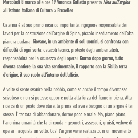
Mercoledì 8 marzo
alle ore
19 Veronica Galletta
presenta
Nina sull'argine
all'
Istituto Italiano di Cultura
a
Bruxelles
.
Caterina è al suo primo incarico importante: ingegnere responsabile dei
lavori per la costruzione dell'argine di Spina, piccolo insediamento dell'alta
pianura padana.
Giovane, in un ambiente di soli uomini, si confronta con
difficoltà di ogni sorta
: ostacoli tecnici, proteste degli ambientalisti,
responsabilità per la sicurezza degli operai.
Giorno dopo giorno, tutto
diventa cantiere: la sua vita sentimentale, il rapporto con la Sicilia terra
d'origine, il suo ruolo all'interno dell'ufficio
.
A volte si sente svanire nella nebbia, come se anche il tempo diventasse
scivoloso e non si potesse opporre nulla alla forza del fiume in piena. Alla
ricerca di un posto dove stare, la prima ad avere bisogno di un argine è lei
stessa. È tentata di abbandonare, dorme poco e male. Ma, piano piano,
l'anonima umanità che la circonda - geometri, assessori, gruisti, vedove di
operai - acquista un volto. Così l'argine viene realizzato, in un movimento