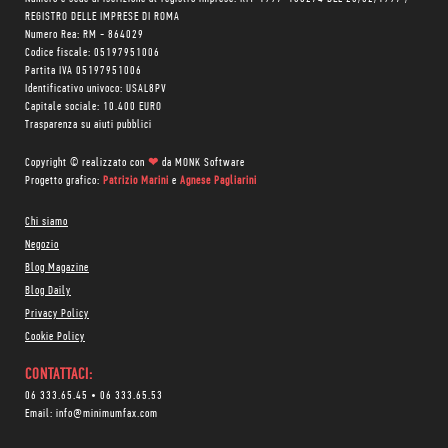
REGISTRO DELLE IMPRESE DI ROMA
Numero Rea: RM - 864029
Codice fiscale: 05197951006
Partita IVA 05197951006
Identificativo univoco: USAL8PV
Capitale sociale: 10.400 EURO
Trasparenza su aiuti pubblici
Copyright © realizzato con
❤
da
MONK Software
Progetto grafico:
Patrizio Marini
e
Agnese Pagliarini
Chi siamo
Negozio
Blog Magazine
Blog Daily
Privacy Policy
Cookie Policy
CONTATTACI:
06 333.65.45
•
06 333.65.53
Email:
info@minimumfax.com