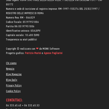
Sede legale: ROMA (RM) VIALE DELLA BELLA VILLA, 1 (ALTEZZA VIA CASILINA 939) - CAP
00172
Numero e sede di iscrizione al registro imprese: RM-1997-155274 DEL 25/02/1997 /
REGISTRO DELLE IMPRESE DI ROMA
Numero Rea: RM - 864029
Codice fiscale: 05197951006
Partita IVA 05197951006
Identificativo univoco: USAL8PV
Capitale sociale: 10.400 EURO
Trasparenza su aiuti pubblici
Copyright © realizzato con
❤
da
MONK Software
Progetto grafico:
Patrizio Marini
e
Agnese Pagliarini
Chi siamo
Negozio
Blog Magazine
Blog Daily
Privacy Policy
Cookie Policy
CONTATTACI:
06 333.65.45
•
06 333.65.53