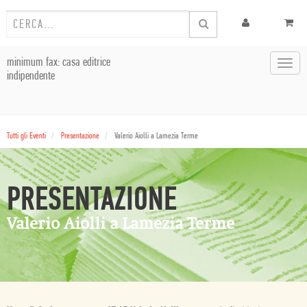
minimum fax: casa editrice
Toggl
indipendente
navig
Tutti gli Eventi
Presentazione
Valerio Aiolli a Lamezia Terme
PRESENTAZIONE
Valerio Aiolli a Lamezia Terme