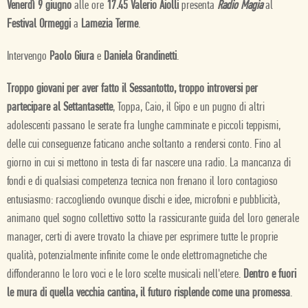
Venerdì 9 giugno
alle ore
17.45 Valerio Aiolli
presenta
Radio Magia
al
Festival Ormeggi
a
Lamezia Terme
.
Intervengo
Paolo Giura
e
Daniela Grandinetti
.
Troppo giovani per aver fatto il Sessantotto, troppo introversi per
partecipare al Settantasette
, Toppa, Caio, il Gipo e un pugno di altri
adolescenti passano le serate fra lunghe camminate e piccoli teppismi,
delle cui conseguenze faticano anche soltanto a rendersi conto. Fino al
giorno in cui si mettono in testa di far nascere una radio. La mancanza di
fondi e di qualsiasi competenza tecnica non frenano il loro contagioso
entusiasmo: raccogliendo ovunque dischi e idee, microfoni e pubblicità,
animano quel sogno collettivo sotto la rassicurante guida del loro generale
manager, certi di avere trovato la chiave per esprimere tutte le proprie
qualità, potenzialmente infinite come le onde elettromagnetiche che
diffonderanno le loro voci e le loro scelte musicali nell'etere.
Dentro e fuori
le mura di quella vecchia cantina, il futuro risplende come una promessa
.