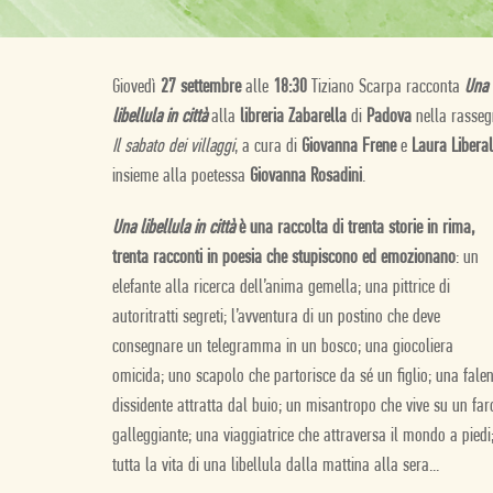
Giovedì
27 settembre
alle
18:30
Tiziano Scarpa racconta
Una
libellula in città
alla
libreria Zabarella
di
Padova
nella rasse
Il sabato dei villaggi
, a cura di
Giovanna Frene
e
Laura Liberal
insieme alla poetessa
Giovanna Rosadini
.
Una libellula in città
è una raccolta di trenta storie in rima,
trenta racconti in poesia che stupiscono ed emozionano
: un
elefante alla ricerca dell’anima gemella; una pittrice di
autoritratti segreti; l’avventura di un postino che deve
consegnare un telegramma in un bosco; una giocoliera
omicida; uno scapolo che partorisce da sé un figlio; una fale
dissidente attratta dal buio; un misantropo che vive su un far
galleggiante; una viaggiatrice che attraversa il mondo a piedi
tutta la vita di una libellula dalla mattina alla sera...