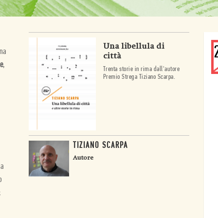
Una libellula di
gna
città
e
,
Trenta storie in rima dall'autore
Premio Strega Tiziano Scarpa.
TIZIANO SCARPA
Autore
na
o
;