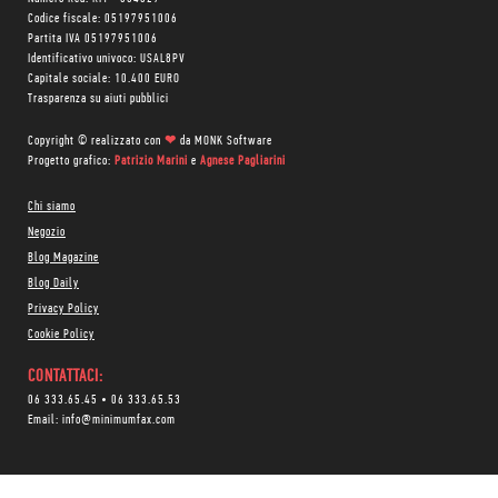
Codice fiscale: 05197951006
Partita IVA 05197951006
Identificativo univoco: USAL8PV
Capitale sociale: 10.400 EURO
Trasparenza su aiuti pubblici
Copyright © realizzato con
❤
da
MONK Software
Progetto grafico:
Patrizio Marini
e
Agnese Pagliarini
Chi siamo
Negozio
Blog Magazine
Blog Daily
Privacy Policy
Cookie Policy
CONTATTACI:
06 333.65.45
•
06 333.65.53
Email:
info@minimumfax.com