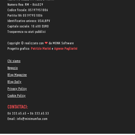
Numero Rea: RM - 864029
Codice fiscale: 05197951006
Partita IVA 05197951006
Identificativo univoco: USAL8PV
Capitale sociale: 10.400 EURO
Trasparenza su aiuti pubblici
Copyright © realizzato con
❤
da
MONK Software
Progetto grafico:
Patrizio Marini
e
Agnese Pagliarini
Chi siamo
Negozio
Blog Magazine
Blog Daily
Privacy Policy
Cookie Policy
CONTATTACI:
06 333.65.45
•
06 333.65.53
Email:
info@minimumfax.com