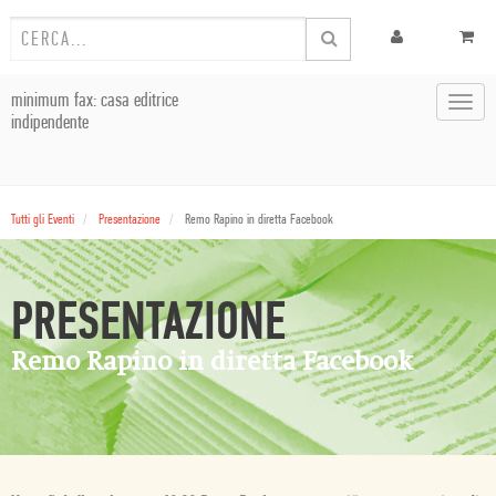
minimum fax: casa editrice
Toggl
indipendente
navig
Tutti gli Eventi
Presentazione
Remo Rapino in diretta Facebook
PRESENTAZIONE
Remo Rapino in diretta Facebook