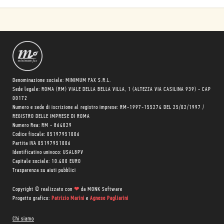
Denominazione sociale: MINIMUM FAX S.R.L.
Sede legale: ROMA (RM) VIALE DELLA BELLA VILLA, 1 (ALTEZZA VIA CASILINA 939) - CAP
00172
Numero e sede di iscrizione al registro imprese: RM-1997-155274 DEL 25/02/1997 /
REGISTRO DELLE IMPRESE DI ROMA
Numero Rea: RM - 864029
Codice fiscale: 05197951006
Partita IVA 05197951006
Identificativo univoco: USAL8PV
Capitale sociale: 10.400 EURO
Trasparenza su aiuti pubblici
Copyright © realizzato con
❤
da
MONK Software
Progetto grafico:
Patrizio Marini
e
Agnese Pagliarini
Chi siamo