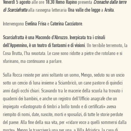
Venerdì 5 agosto
alle ore
18.30 Remo Rapino
presenta
Cronache dalle terre
di Scarciafratta
alla rassegna letteraria
Una valle che legge
a
Arsita
.
Intervengono
Evelina Frisa
e
Caterina Cacciatore
.
Scarciafratta è una Macondo d'Abruzzo. Inerpicata tra i crinali
dell'Appennino, è un teatro di fantasmi e di visioni
. Un terribile terremoto, la
Cosa Brutta, l'ha svuotata. Le case sono ridotte a pietre che rotolano e si
sfarinano, ma continuano a parlare.
Sulla Rocca resiste per anni soltanto un uomo, Mengo, seduto su un uscio
sotto un cencio di luna insieme a Sciambricò, un cane pastore di quindici
anni dagli occhi chiari. Scavando tra le macerie della scuola ha trovato i
quaderni dei bambini, e anche un registro dell'Ufficio anagrafe che un
impiegato «sfastognato di timbri a bollo tondo e di certificati» aveva
riempito di nomi, date, nascite, morti e sposalizi, di tutte le storie perdute
del paese. Alla fine della sua vita, per «ridare voce a quelli sommersi dalla
morte», Mengo le trascriverà una per una, a Villa Adriatica, la casa di