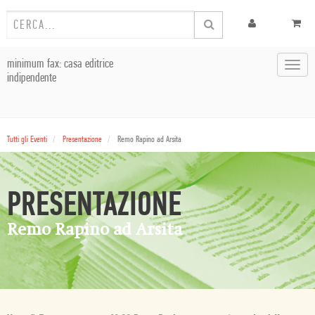
minimum fax: casa editrice
Toggl
indipendente
navig
Tutti gli Eventi
Presentazione
Remo Rapino ad Arsita
PRESENTAZIONE
Remo Rapino ad Arsita