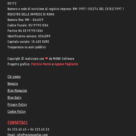
00172
Numero e sede di iscrizione al registro imprese: RM-1997-155274 DEL 25/02/1997 /
REGISTRO DELLE IMPRESE DI ROMA
Numero Rea: RM - 864029
Codice fiscale: 05197951006
Partita IVA 05197951006
Identificativo univoco: USAL8PV
Capitale sociale: 10.400 EURO
Trasparenza su aiuti pubblici
Copyright © realizzato con
❤
da
MONK Software
Progetto grafico:
Patrizio Marini
e
Agnese Pagliarini
Chi siamo
Negozio
Blog Magazine
Blog Daily
Privacy Policy
Cookie Policy
CONTATTACI:
06 333.65.45
•
06 333.65.53
Email:
info@minimumfax.com