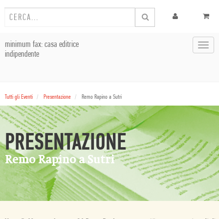
minimum fax: casa editrice
Toggl
indipendente
navig
Tutti gli Eventi
Presentazione
Remo Rapino a Sutri
PRESENTAZIONE
Remo Rapino a Sutri