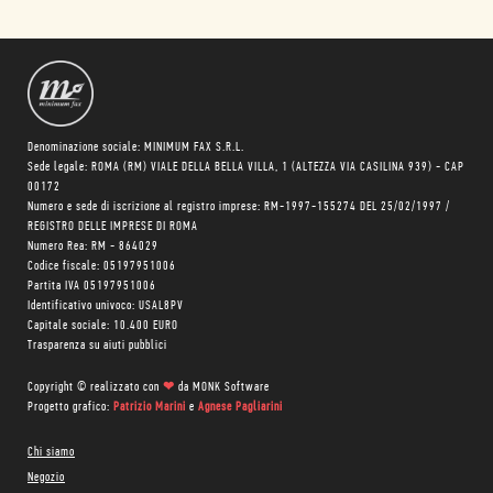
Denominazione sociale: MINIMUM FAX S.R.L.
Sede legale: ROMA (RM) VIALE DELLA BELLA VILLA, 1 (ALTEZZA VIA CASILINA 939) - CAP
00172
Numero e sede di iscrizione al registro imprese: RM-1997-155274 DEL 25/02/1997 /
REGISTRO DELLE IMPRESE DI ROMA
Numero Rea: RM - 864029
Codice fiscale: 05197951006
Partita IVA 05197951006
Identificativo univoco: USAL8PV
Capitale sociale: 10.400 EURO
Trasparenza su aiuti pubblici
Copyright © realizzato con
❤
da
MONK Software
Progetto grafico:
Patrizio Marini
e
Agnese Pagliarini
Chi siamo
Negozio