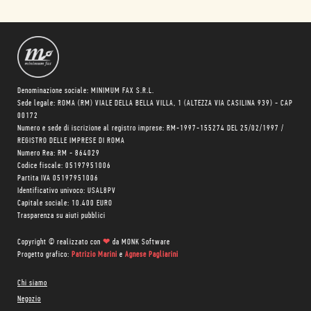
Denominazione sociale: MINIMUM FAX S.R.L.
Sede legale: ROMA (RM) VIALE DELLA BELLA VILLA, 1 (ALTEZZA VIA CASILINA 939) - CAP
00172
Numero e sede di iscrizione al registro imprese: RM-1997-155274 DEL 25/02/1997 /
REGISTRO DELLE IMPRESE DI ROMA
Numero Rea: RM - 864029
Codice fiscale: 05197951006
Partita IVA 05197951006
Identificativo univoco: USAL8PV
Capitale sociale: 10.400 EURO
Trasparenza su aiuti pubblici
Copyright © realizzato con
❤
da
MONK Software
Progetto grafico:
Patrizio Marini
e
Agnese Pagliarini
Chi siamo
Negozio