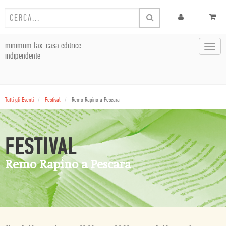
minimum fax: casa editrice
Toggl
indipendente
navig
Tutti gli Eventi
Festival
Remo Rapino a Pescara
FESTIVAL
Remo Rapino a Pescara