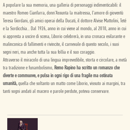
A popolare la sua memoria, una galleria di personaggi indimenticabili: il
maestro Romeo Cianfarra, donn'Assunta la maitressa, l'amore di gioventù
Teresa Giordani, gli amici operai della Ducati, il dottore Alvise Mattolini, Teté
e la Sordicchia... Dal 1926, anno in cui viene al mondo, al 2010, anno in cui
si appresta a uscire di scena, Liborio celebrerà, in una cronaca esilarante e
malinconica di fallimenti e rivincite, il carnevale di questo secolo, i suoi
segni neri, ma anche tutta la sua follia e il suo coraggio.
Attraverso il miracolo di una lingua imprevedibile, storta e circolare, a metà
tra tradizione e funambolismo,
Remo Rapino ha scritto un romanzo che
diverte e commuove, e pulsa in ogni rigo di una fragile ma ostinata
umanità,
quella che soltanto un matto come Liborio, vissuto ai margini, tra
tanti sogni andati al macero e parole perdute, poteva conservare.