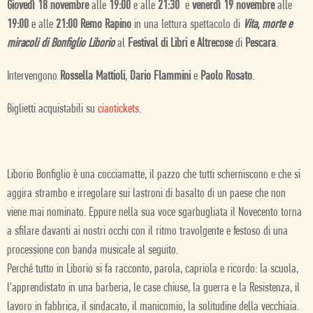
Giovedì 18 novembre
alle
19:00
e alle
21:30
e
venerdì 19
novembre
alle
19:00
e alle
21:00
Remo Rapino
in una lettura spettacolo di
Vita, morte e
miracoli di Bonfiglio Liborio
al
Festival di Libri e Altrecose
di
Pescara
.
Intervengono
Rossella Mattioli
,
Dario Flammini
e
Paolo Rosato
.
Biglietti acquistabili su
ciaotickets
.
Liborio Bonfiglio è una cocciamatte, il pazzo che tutti scherniscono e che si
aggira strambo e irregolare sui lastroni di basalto di un paese che non
viene mai nominato. Eppure nella sua voce sgarbugliata il Novecento torna
a sfilare davanti ai nostri occhi con il ritmo travolgente e festoso di una
processione con banda musicale al seguito.
Perché tutto in Liborio si fa racconto, parola, capriola e ricordo: la scuola,
l'apprendistato in una barberia, le case chiuse, la guerra e la Resistenza, il
lavoro in fabbrica, il sindacato, il manicomio, la solitudine della vecchiaia.