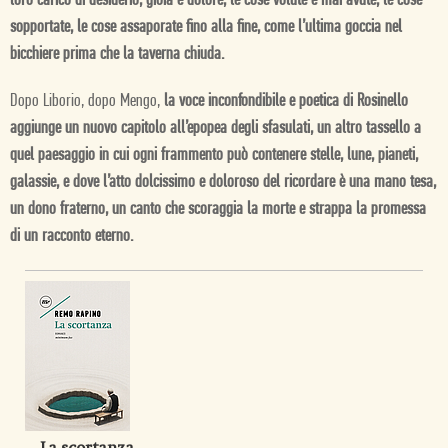
loro carico di desiderio, gioia e dolore, le cose volute e mai avute, le cose
sopportate, le cose assaporate fino alla fine, come l’ultima goccia nel
bicchiere prima che la taverna chiuda.
Dopo Liborio, dopo Mengo,
la voce inconfondibile e poetica di Rosinello
aggiunge un nuovo capitolo all’epopea degli sfasulati, un altro tassello a
quel paesaggio in cui ogni frammento può contenere stelle, lune, pianeti,
galassie, e dove l’atto dolcissimo e doloroso del ricordare è una mano tesa,
un dono fraterno, un canto che scoraggia la morte e strappa la promessa
di un racconto eterno.