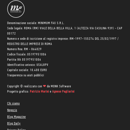
Denominazione sociale: MINIMUM FAX S.R.L.
Sede legale: ROMA (RM) VIALE DELLA BELLA VILLA, 1 (ALTEZZA VIA CASILINA 939) - CAP
00172
Numero e sede di iscrizione al registro imprese: RM-1997-155274 DEL 25/02/1997 /
REGISTRO DELLE IMPRESE DI ROMA
Numero Rea: RM - 864029
Codice fiscale: 05197951006
Partita IVA 05197951006
Identificativo univoco: USAL8PV
Capitale sociale: 10.400 EURO
Trasparenza su aiuti pubblici
Copyright © realizzato con
❤
da
MONK Software
Progetto grafico:
Patrizio Marini
e
Agnese Pagliarini
Chi siamo
Negozio
Blog Magazine
Blog Daily