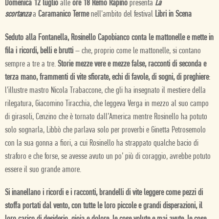
Domenica 12 luglio
alle
ore 18 Remo Rapino
presenta
La
scortanza
a
Caramanico Terme
nell'ambito del festival
Libri in Scena
Seduto alla Fontanella, Rosinello Capobianco conta le mattonelle e mette in
fila i ricordi, belli e brutti
– che, proprio come le mattonelle, si contano
sempre a tre a tre.
Storie mezze vere e mezze false, racconti di seconda e
terza mano, frammenti di vite sfiorate, echi di favole, di sogni, di preghiere
:
l’illustre mastro Nicola Trabaccone, che gli ha insegnato il mestiere della
rilegatura, Giacomino Tiracchia, che leggeva Verga in mezzo al suo campo
di girasoli, Cenzino che è tornato dall’America mentre Rosinello ha potuto
solo sognarla, Libbò che parlava solo per proverbi e Ginetta Petrosemolo
con la sua gonna a fiori, a cui Rosinello ha strappato qualche bacio di
straforo e che forse, se avesse avuto un po’ più di coraggio, avrebbe potuto
essere il suo grande amore.
Si inanellano i ricordi e i racconti, brandelli di vite leggere come pezzi di
stoffa portati dal vento, con tutte le loro piccole e grandi disperazioni, il