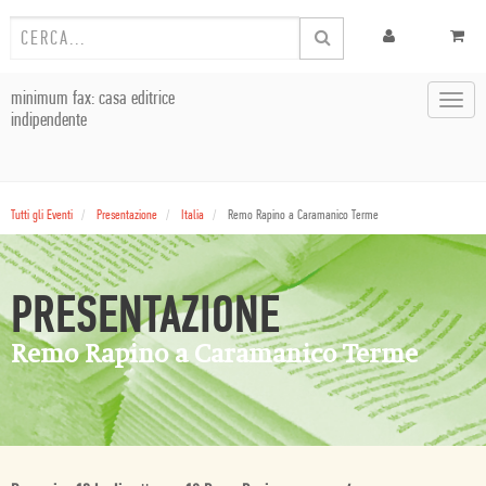
minimum fax: casa editrice
Toggl
indipendente
navig
Tutti gli Eventi
Presentazione
Italia
Remo Rapino a Caramanico Terme
PRESENTAZIONE
Remo Rapino a Caramanico Terme