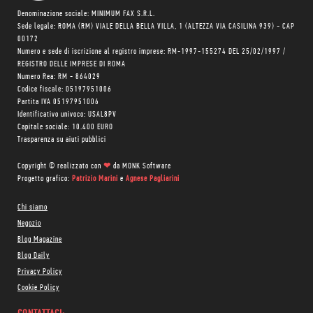
Denominazione sociale: MINIMUM FAX S.R.L.
Sede legale: ROMA (RM) VIALE DELLA BELLA VILLA, 1 (ALTEZZA VIA CASILINA 939) - CAP
00172
Numero e sede di iscrizione al registro imprese: RM-1997-155274 DEL 25/02/1997 /
REGISTRO DELLE IMPRESE DI ROMA
Numero Rea: RM - 864029
Codice fiscale: 05197951006
Partita IVA 05197951006
Identificativo univoco: USAL8PV
Capitale sociale: 10.400 EURO
Trasparenza su aiuti pubblici
Copyright © realizzato con
❤
da
MONK Software
Progetto grafico:
Patrizio Marini
e
Agnese Pagliarini
Chi siamo
Negozio
Blog Magazine
Blog Daily
Privacy Policy
Cookie Policy