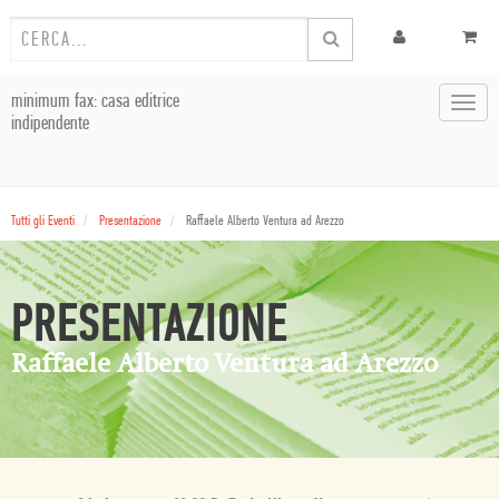
minimum fax: casa editrice
Toggl
indipendente
navig
Tutti gli Eventi
Presentazione
Raffaele Alberto Ventura ad Arezzo
PRESENTAZIONE
Raffaele Alberto Ventura ad Arezzo