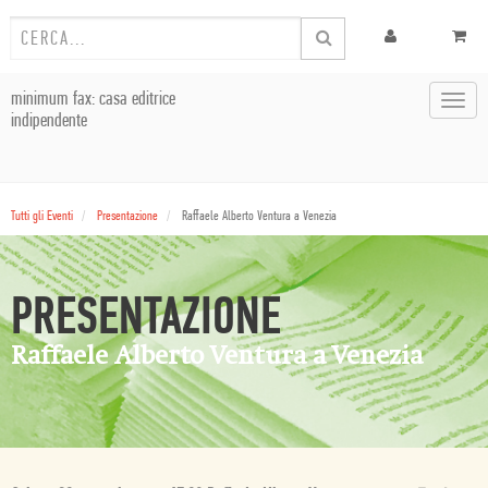
minimum fax: casa editrice
Toggl
indipendente
navig
Tutti gli Eventi
Presentazione
Raffaele Alberto Ventura a Venezia
PRESENTAZIONE
Raffaele Alberto Ventura a Venezia