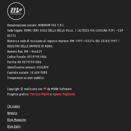
Denominazione sociale: MINIMUM FAX S.R.L.
Sede legale: ROMA (RM) VIALE DELLA BELLA VILLA, 1 (ALTEZZA VIA CASILINA 939) - CAP
00172
Numero e sede di iscrizione al registro imprese: RM-1997-155274 DEL 25/02/1997 /
REGISTRO DELLE IMPRESE DI ROMA
Numero Rea: RM - 864029
Codice fiscale: 05197951006
Partita IVA 05197951006
Identificativo univoco: USAL8PV
Capitale sociale: 10.400 EURO
Trasparenza su aiuti pubblici
Copyright © realizzato con
❤
da
MONK Software
Progetto grafico:
Patrizio Marini
e
Agnese Pagliarini
Chi siamo
Negozio
Blog Magazine
Blog Daily