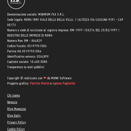
Denominazione sociale: MINIMUM FAX S.R.L.
Sede legale: ROMA (RM) VIALE DELLA BELLA VILLA, 1 (ALTEZZA VIA CASILINA 939) - CAP
00172
Numero e sede di iscrizione al registro imprese: RM-1997-155274 DEL 25/02/1997 /
REGISTRO DELLE IMPRESE DI ROMA
Numero Rea: RM - 864029
Codice fiscale: 05197951006
Partita IVA 05197951006
Identificativo univoco: USAL8PV
Capitale sociale: 10.400 EURO
Trasparenza su aiuti pubblici
Copyright © realizzato con
❤
da
MONK Software
Progetto grafico:
Patrizio Marini
e
Agnese Pagliarini
Chi siamo
Negozio
Blog Magazine
Blog Daily
Privacy Policy
Cookie Policy