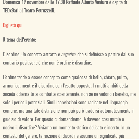
Domenica 19 novembre
dalle
17.30 Raffaele Alberto Ventura
è ospite di
TEDxBari
al
Teatro Petruzzelli
.
Biglietti qui
.
Il tema dell'evento:
Disordine. Un concetto astratto e
negativo
, che si definisce a partire dal suo
contrario positivo: ciò che non è ordine è disordine.
L’ordine tende a essere concepito come qualcosa di bello, chiaro, pulito,
armonico, mentre il disordine con l’esatto opposto. In molti ambiti della
società odierna lo si combatte scientemente: non se ne vedono i benefici, ma
solo i pericoli potenziali. Simili convinzioni sono radicate nel linguaggio
comune, ma una tale distinzione non può però tradursi automaticamente in
giudizio di valore. Per questo ci domandiamo: è davvero così inutile o
nocivo il disordine? Viviamo un momento storico delicato e incerto. In un
contesto del genere, la nozione di disordine assume un significato più