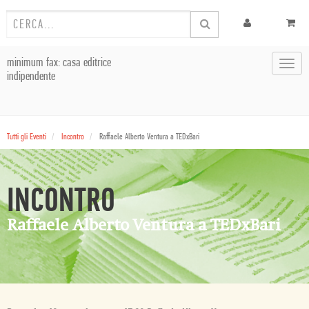
minimum fax: casa editrice
Toggl
indipendente
navig
Tutti gli Eventi
Incontro
Raffaele Alberto Ventura a TEDxBari
INCONTRO
Raffaele Alberto Ventura a TEDxBari