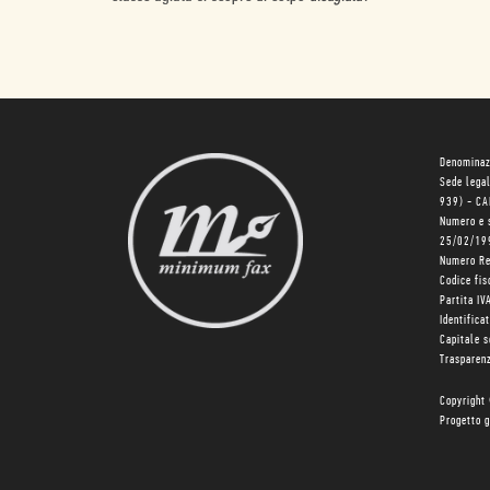
Denominaz
Sede lega
939) - C
Numero e 
25/02/19
Numero R
Codice fi
Partita I
Identifica
Capitale 
Trasparenz
Copyright
Progetto g