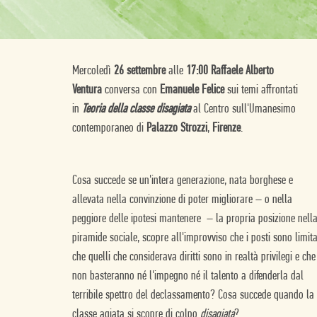
Mercoledì
26
settembre
alle
17
:00 Raffaele Alberto
Ventura
conversa con
Emanuele Felice
sui temi affrontati
in
Te
oria della classe disagiata
al Centro sull'Umanesimo
contemporaneo di
Palazzo Strozzi
,
Firenze
.
Cosa succede se un'intera generazione, nata borghese e
allevata nella convinzione di poter migliorare – o nella
peggiore delle ipotesi mantenere – la propria posizione nell
piramide sociale, scopre all'improvviso che i posti sono limita
che quelli che considerava diritti sono in realtà privilegi e che
non basteranno né l'impegno né il talento a difenderla dal
terribile spettro del declassamento? Cosa succede quando la
classe agiata si scopre di colpo
disagiata
?