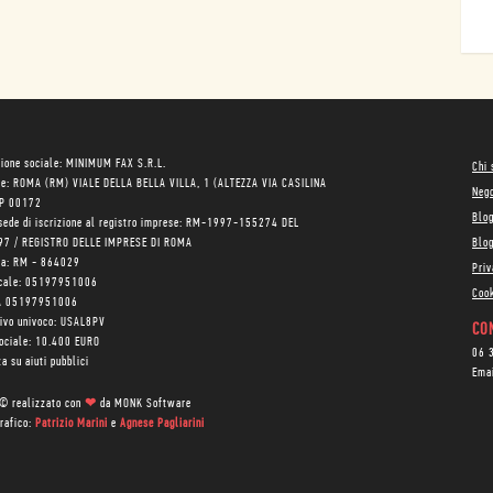
ione sociale: MINIMUM FAX S.R.L.
Chi
le: ROMA (RM) VIALE DELLA BELLA VILLA, 1 (ALTEZZA VIA CASILINA
Neg
AP 00172
Blo
sede di iscrizione al registro imprese: RM-1997-155274 DEL
97 / REGISTRO DELLE IMPRESE DI ROMA
Blog
ea: RM - 864029
Priv
scale: 05197951006
Cook
VA 05197951006
tivo univoco: USAL8PV
CON
sociale: 10.400 EURO
06 
a su aiuti pubblici
Ema
 © realizzato con
❤
da
MONK Software
rafico:
Patrizio Marini
e
Agnese Pagliarini