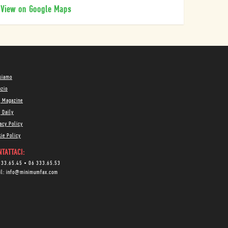
View on Google Maps
 siamo
ozio
g Magazine
 Daily
acy Policy
ie Policy
TATTACI:
333.65.45
•
06 333.65.53
il:
info@minimumfax.com